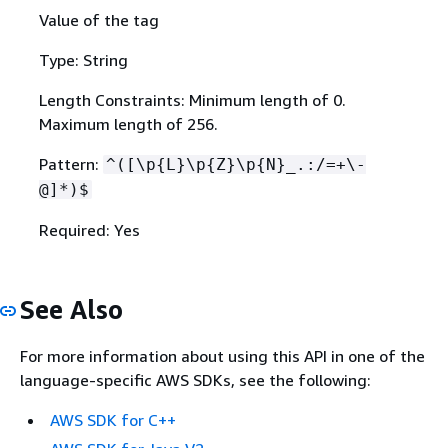
Value of the tag
Type: String
Length Constraints: Minimum length of 0.
Maximum length of 256.
Pattern:
^([\p
{
L}\p
{
Z}\p
{
N}_.:/=+\-
@]*)$
Required: Yes
See Also
For more information about using this API in one of the
language-specific AWS SDKs, see the following:
AWS SDK for C++