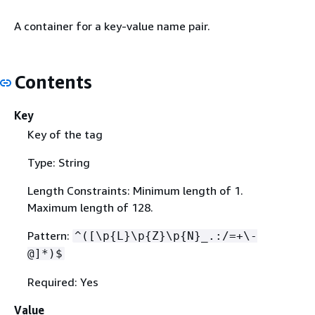
A container for a key-value name pair.
Contents
Key
Key of the tag
Type: String
Length Constraints: Minimum length of 1.
Maximum length of 128.
Pattern:
^([\p
{
L}\p
{
Z}\p
{
N}_.:/=+\-
@]*)$
Required: Yes
Value