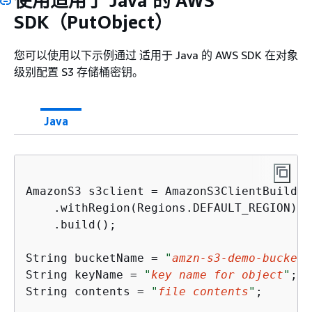
使用适用于 Java 的 AWS
SDK（PutObject）
您可以使用以下示例通过 适用于 Java 的 AWS SDK 在对象
级别配置 S3 存储桶密钥。
Java
AmazonS3 s3client = AmazonS3ClientBuilder
    .withRegion(Regions.DEFAULT_REGION)

    .build();

String bucketName = 
"
amzn-s3-demo-bucket1
String keyName = 
"
key name for object
"
;

String contents = 
"
file contents
"
;
