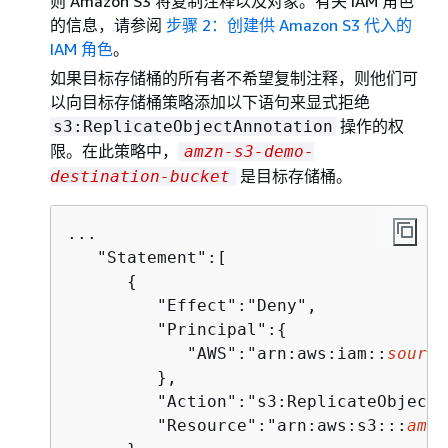
则 Amazon S3 将复制注释以及对象。有关 IAM 角色
的信息，请参阅
步骤 2：创建供 Amazon S3 代入的
IAM 角色
。
如果目标存储桶的所有者不希望复制注释，则他们可
以向目标存储桶策略添加以下语句来显式拒绝
操作的权
s3:ReplicateObjectAnnotation
限。在此策略中，
amzn-s3-demo-
是目标存储桶。
destination-bucket
...

   "Statement":[

{
         "Effect":"Deny",

         "Principal":
{
            "AWS":"arn:aws:iam::
source
         },

         "Action":"s3:ReplicateObjectA
         "Resource":"arn:aws:s3:::
amzn