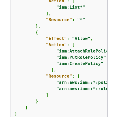
"Action"
: [

"iam:List*"
            ],

"Resource"
: 
"*"
        },

{
"Effect"
: 
"Allow"
,

"Action"
: [

"iam:AttachRolePolicy"
,

"iam:PutRolePolicy"
,

"iam:CreatePolicy"
              ],

"Resource"
: [

"arn:aws:iam::*:policy/
"arn:aws:iam::*:role/se
            ]

        }

    ]

}            
