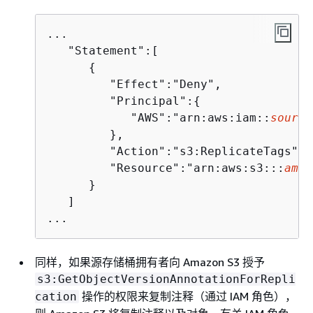
...

   "Statement":[

{
         "Effect":"Deny",

         "Principal":
{
            "AWS":"arn:aws:iam::
source
         },

         "Action":"s3:ReplicateTags",

         "Resource":"arn:aws:s3:::
amzn
      }

   ]

...
同样，如果源存储桶拥有者向 Amazon S3 授予
s3:GetObjectVersionAnnotationForRepli
操作的权限来复制注释（通过 IAM 角色），
cation