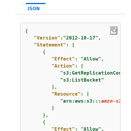
JSON
{
"Version"
:
"2012-10-17"
,

"Statement"
: [

{
"Effect"
: 
"Allow"
,

"Action"
: [

"s3:GetReplicationConfig
"s3:ListBucket"
         ],

"Resource"
: [

"arn:aws:s3:::
amzn-s3-de
         ]

      },

{
"Effect"
: 
"Allow"
,
