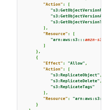
"Action"
: [

"s3:GetObjectVersionForR
"s3:GetObjectVersionAcl"
"s3:GetObjectVersionTagg
         ],

"Resource"
: [

"arn:aws:s3:::
amzn-s3-de
         ]

      },

{
"Effect"
: 
"Allow"
,

"Action"
: [

"s3:ReplicateObject"
,

"s3:ReplicateDelete"
,

"s3:ReplicateTags"
         ],

"Resource"
: 
"arn:aws:s3:::
a
      }
