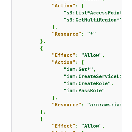
"Action"
: [

"s3:List*AccessPoint*"
,

"s3:GetMultiRegion*"
            ],

"Resource"
: 
"*"
        },

{
"Effect"
: 
"Allow"
,

"Action"
: [

"iam:Get*"
,

"iam:CreateServiceLinke
"iam:CreateRole"
,

"iam:PassRole"
            ],

"Resource"
: 
"arn:aws:iam::*
        },

{
"Effect"
: 
"Allow"
,
