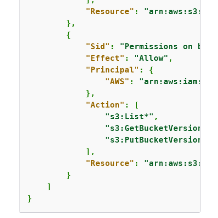
"Resource"
: 
"arn:aws:s3:::
a
        },

{
"Sid"
: 
"Permissions on buck
"Effect"
: 
"Allow"
,

"Principal"
: 
{
"AWS"
: 
"arn:aws:iam::
11
            },

"Action"
: [

"s3:List*"
,

"s3:GetBucketVersioning
"s3:PutBucketVersioning
            ],

"Resource"
: 
"arn:aws:s3:::
a
        }

    ]

}