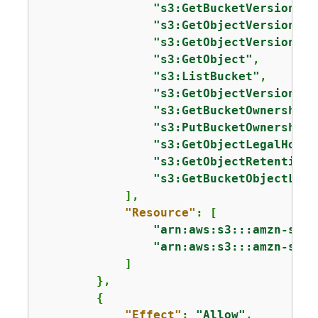
"s3:GetBucketVersioning
"s3:GetObjectVersionFor
"s3:GetObjectVersionAcl
"s3:GetObject"
,

"s3:ListBucket"
,

"s3:GetObjectVersion"
,

"s3:GetBucketOwnershipC
"s3:PutBucketOwnershipC
"s3:GetObjectLegalHold"
"s3:GetObjectRetention"
"s3:GetBucketObjectLock
            ],

"Resource"
: [

"arn:aws:s3:::amzn-s3-d
"arn:aws:s3:::amzn-s3-d
            ]

        },

{
"Effect"
: 
"Allow"
,
