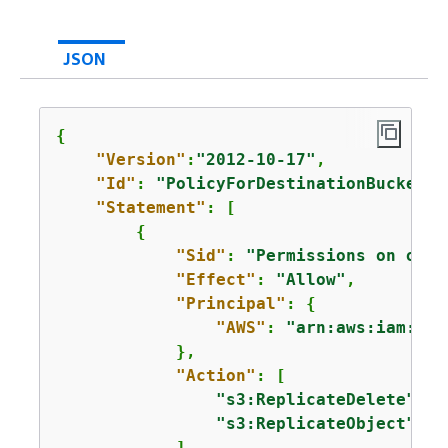
JSON
{
"Version"
:
"2012-10-17"
,

"Id"
: 
"PolicyForDestinationBucket"
,

"Statement"
: [

{
"Sid"
: 
"Permissions on obje
"Effect"
: 
"Allow"
,

"Principal"
: 
{
"AWS"
: 
"arn:aws:iam::
11
            },

"Action"
: [

"s3:ReplicateDelete"
,

"s3:ReplicateObject"
            ],
