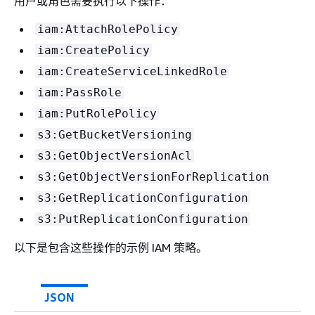
用户或角色需要执行以下操作：
iam:AttachRolePolicy
iam:CreatePolicy
iam:CreateServiceLinkedRole
iam:PassRole
iam:PutRolePolicy
s3:GetBucketVersioning
s3:GetObjectVersionAcl
s3:GetObjectVersionForReplication
s3:GetReplicationConfiguration
s3:PutReplicationConfiguration
以下是包含这些操作的示例 IAM 策略。
JSON