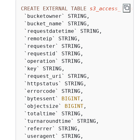
CREATE
EXTERNAL
TABLE
s3_access_logs_d
 `bucketowner` STRING, 

 `bucket_name` STRING, 

 `requestdatetime` STRING, 

 `remoteip` STRING, 

 `requester` STRING, 

 `requestid` STRING, 

 `operation` STRING, 

 `key` STRING, 

 `request_uri` STRING, 

 `httpstatus` STRING, 

 `errorcode` STRING, 

 `bytessent` 
BIGINT
, 

 `objectsize` 
BIGINT
, 

 `totaltime` STRING, 

 `turnaroundtime` STRING, 

 `referrer` STRING, 

 `useragent` STRING, 
