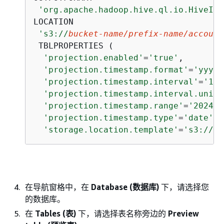
'org.apache.hadoop.hive.ql.io.HiveIgn
LOCATION

's3://
bucket-name/prefix-name/account
 TBLPROPERTIES (

'projection.enabled'
=
'true'
, 

'projection.timestamp.format'
=
'yyyy/
'projection.timestamp.interval'
=
'1'
,
'projection.timestamp.interval.unit'
'projection.timestamp.range'
=
'2024/0
'projection.timestamp.type'
=
'date'
, 

'storage.location.template'
=
's3://
bu
在导航窗格中，在
Database (数据库)
下，请选择您
的数据库。
在
Tables (表)
下，请选择表名称旁边的
Preview