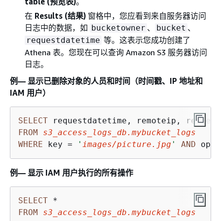
table (预览表)
。
在
Results (结果)
窗格中，您应看到来自服务器访问
日志中的数据，如
、
、
bucketowner
bucket
等。这表示您成功创建了
requestdatetime
Athena 表。您现在可以查询 Amazon S3 服务器访问
日志。
例— 显示已删除对象的人员和时间（时间戳、IP 地址和
IAM 用户）
SELECT
FROM
s3_access_logs_db.mybucket_logs
WHERE
 key 
=
'
images/picture.jpg
'
AND
 oper
例— 显示 IAM 用户执行的所有操作
SELECT
*
FROM
s3_access_logs_db.mybucket_logs