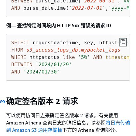
BETWEEN
 parse_datetime(
'
2022-06-01
'
,
'yyyy
AND
 parse_datetime(
'
2022-07-01
'
,
'yyyy-MM-
例— 查找特定时间段内 HTTP 5xx 错误的请求 ID
SELECT
FROM
s3_access_logs_db.mybucket_logs
WHERE
 httpstatus 
like
'5%'
AND
timestamp
BETWEEN
'2024/01/29'
AND
'2024/01/30'
确定签名版本 2 请求
可以使用访问日志来确定签名版本 2 请求。有关使用
Amazon Athena 查询日志的详细信息，请参阅
将日志传输
到 Amazon S3 通用存储桶
下方的 Athena 查询部分。