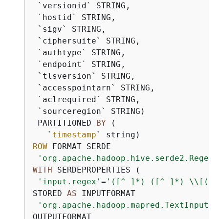
 `versionid` STRING, 

 `hostid` STRING, 

 `sigv` STRING, 

 `ciphersuite` STRING, 

 `authtype` STRING, 

 `endpoint` STRING, 

 `tlsversion` STRING,

 `accesspointarn` STRING,

 `aclrequired` STRING,

 `sourceregion` STRING)

 PARTITIONED 
BY
 (

   `
timestamp
ROW
 FORMAT SERDE 

'org.apache.hadoop.hive.serde2.RegexS
WITH
 SERDEPROPERTIES ( 

'input.regex'
=
'([^ ]*) ([^ ]*) \\[(.*
STORED 
AS
 INPUTFORMAT 

'org.apache.hadoop.mapred.TextInputFo
OUTPUTFORMAT 
