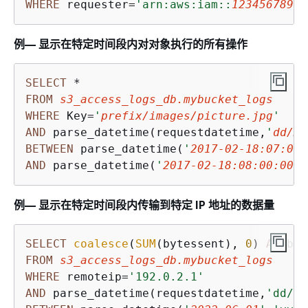
WHERE
 requester
=
'arn:aws:iam::
12345678912
例— 显示在特定时间段内对对象执行的所有操作
SELECT
*
FROM
s3_access_logs_db.mybucket_logs
WHERE
 Key
=
'
prefix/images/picture.jpg
'
AND
 parse_datetime(requestdatetime,
'
dd/MM
BETWEEN
 parse_datetime(
'
2017-02-18:07:00:
AND
 parse_datetime(
'
2017-02-18:08:00:00
'
,
例— 显示在特定时间段内传输到特定 IP 地址的数据量
SELECT
coalesce
(
SUM
(bytessent), 
0
) 
AS
FROM
s3_access_logs_db.mybucket_logs
WHERE
 remoteip
=
'192.0.2.1'
AND
 parse_datetime(requestdatetime,
'dd/MM