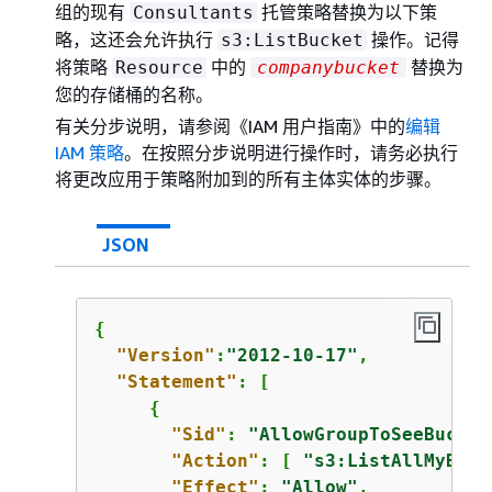
组的现有
托管策略替换为以下策
Consultants
略，这还会允许执行
操作。记得
s3:ListBucket
将策略
中的
替换为
Resource
companybucket
您的存储桶的名称。
有关分步说明，请参阅《IAM 用户指南》
中的
编辑
IAM 策略
。在按照分步说明进行操作时，请务必执行
将更改应用于策略附加到的所有主体实体的步骤。
JSON
{
"Version"
:
"2012-10-17"
,           
"Statement"
: [

{
"Sid"
: 
"AllowGroupToSeeBucket
"Action"
: [ 
"s3:ListAllMyBuck
"Effect"
: 
"Allow"
,
