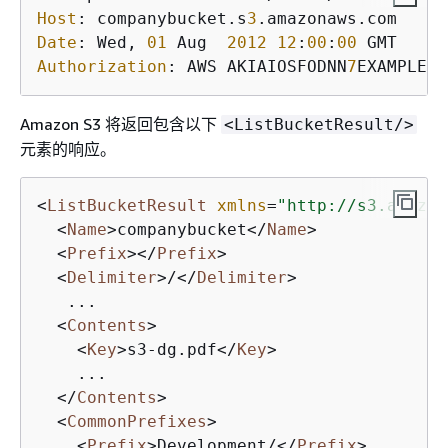
Host
: companybucket.s
3
Date
: Wed, 
01
 Aug  
2012
12
:
00
:
00
Authorization
: AWS AKIAIOSFODNN
7
EXAMPLE:x
Amazon S3 将返回包含以下
<ListBucketResult/>
元素的响应。
<
ListBucketResult
xmlns
=
"http://s3.amazon
<
Name
>
companybucket
</
Name
>
<
Prefix
>
</
Prefix
>
<
Delimiter
>
/
</
Delimiter
>
   ...

<
Contents
>
<
Key
>
s3-dg.pdf
</
Key
>
    ...

</
Contents
>
<
CommonPrefixes
>
<
Prefix
>
Development/
</
Prefix
>