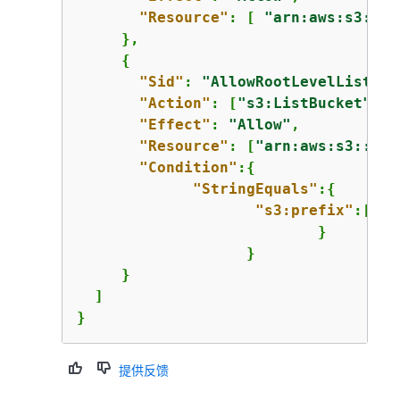
"Resource"
: [ 
"arn:aws:s3:::*
     },

{
"Sid"
: 
"AllowRootLevelListing
"Action"
: [
"s3:ListBucket"
],

"Effect"
: 
"Allow"
,

"Resource"
: [
"arn:aws:s3:::
co
"Condition"
:
{
"StringEquals"
:
{
"s3:prefix"
:[
""
]
                           }

                   }

     }

  ] 

}
提供反馈