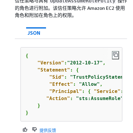
信任策略与具有
操作
UpdateAssumeRolePolicy
的角色进行附加。该信任策略允许 Amazon EC2 使用
角色和附加在角色上的权限。
JSON
{
"Version"
:
"2012-10-17"
,

"Statement"
: 
{
"Sid"
: 
"TrustPolicyStatement
"Effect"
: 
"Allow"
,

"Principal"
: 
{
"Service"
: 
"e
"Action"
: 
"sts:AssumeRole"
    }

}                    
提供反馈