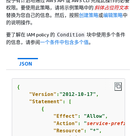
授予有计划地通过 AWS API 或 AWS CLI 完成此操作的必要
权限。要使用此策略，请将示例策略中的
斜体占位符文本
替换为您自己的信息。然后，按照
创建策略
或
编辑策略
中
的说明操作。
要了解在 IAM policy 的
块中使用多个条件
Condition
的信息，请参阅
一个条件中包含多个值
。
JSON
{
"Version"
:
"2012-10-17"
,

"Statement"
: [

{
"Effect"
: 
"Allow"
,

"Action"
: 
"
service-prefix
:
a
"Resource"
: 
"*"
,
