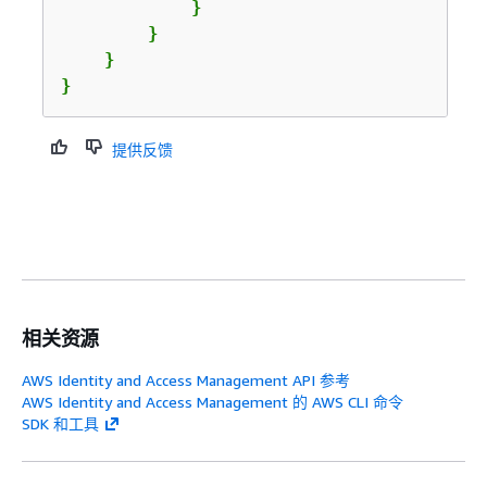
            }

        }

    }

}
提供反馈
相关资源
AWS Identity and Access Management API 参考
AWS Identity and Access Management 的 AWS CLI 命令
SDK 和工具