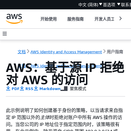
中文 (简体)
首选项
联系
开始使用
服务指南
开发人员工具
文档
AWS Identity and Access Management
用户指南
AWS：基于源 IP 拒绝
文档
AWS Identity and Access Management
用户指南
对 AWS 的访问
PDF
RSS
Markdown
聚焦模式
此示例说明了如何创建基于身份的策略，以当请求来自指
定 IP 范围以外的
主体
时拒绝对账户中所有 AWS 操作的访
问。当您公司的 IP 地址位于指定范围内时，该策略很有