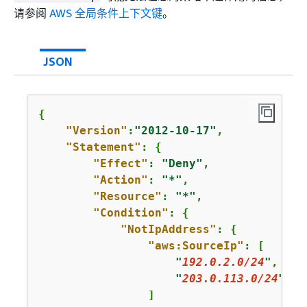
请参阅
AWS 全局条件上下文键
。
JSON
{
"Version"
:
"2012-10-17"
,

"Statement"
: 
{
"Effect"
: 
"Deny"
,

"Action"
: 
"*"
,

"Resource"
: 
"*"
,

"Condition"
: 
{
"NotIpAddress"
: 
{
"aws:SourceIp"
: [

"
192.0.2.0/24
"
,

"
203.0.113.0/24
"
                ]
