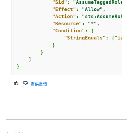
"Sid"
: 
"AssumeTaggedRole"
,

"Effect"
: 
"Allow"
,

"Action"
: 
"sts:AssumeRole"
,

"Resource"
: 
"*"
,

"Condition"
: 
{
"StringEquals"
: 
{
"iam:R
            }

        }

    ]

}
提供反馈