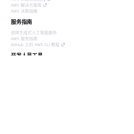
AWS 解决方案库
AWS 决策指南
服务指南
选择生成式人工智能服务
AWS 服务指南
GitHub 上的 AWS CLI 教程
开发人员工具
AWS 代码示例库
AWS CLI
AWS 构建者中心
AWS 开发人员工具博客
有用的链接
下载 AWS 文档 MCP 服务器
登录 AWS 管理控制台
AWS re:Post
隐私
网站条款
Cookie 首选项
© 2026,