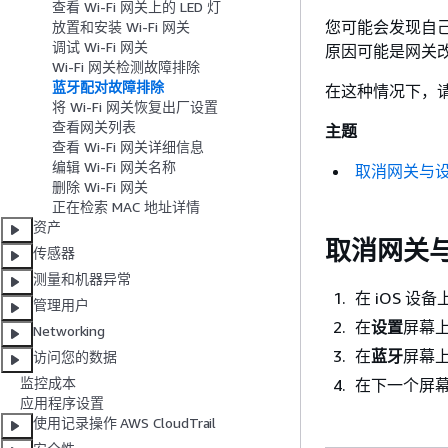
查看 Wi-Fi 网关上的 LED 灯
您可能会发现自己
放置和安装 Wi-Fi 网关
调试 Wi-Fi 网关
原因可能是网关改
Wi-Fi 网关检测故障排除
蓝牙配对故障排除
在这种情况下，请
将 Wi-Fi 网关恢复出厂设置
查看网关列表
主题
查看 Wi-Fi 网关详细信息
编辑 Wi-Fi 网关名称
取消网关与
删除 Wi-Fi 网关
正在检索 MAC 地址详情
资产
取消网关
传感器
测量和机器异常
在 iOS 设
管理用户
在
设置
屏幕
Networking
在
蓝牙
屏幕上
访问您的数据
监控成本
在下一个屏
应用程序设置
使用记录操作 AWS CloudTrail