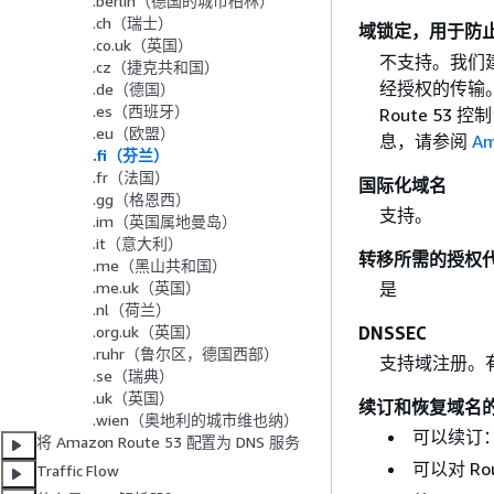
.berlin（德国的城市柏林）
.ch（瑞士）
域锁定，用于防
.co.uk（英国）
不支持。我们
.cz（捷克共和国）
经授权的传输。
.de（德国）
.es（西班牙）
Route 5
.eu（欧盟）
息，请参阅
Am
.fi（芬兰）
.fr（法国）
国际化域名
.gg（格恩西）
支持。
.im（英国属地曼岛）
.it（意大利）
转移所需的授权
.me（黑山共和国）
是
.me.uk（英国）
.nl（荷兰）
DNSSEC
.org.uk（英国）
.ruhr（鲁尔区，德国西部）
支持域注册。
.se（瑞典）
.uk（英国）
续订和恢复域名
.wien（奥地利的城市维也纳）
可以续订
将 Amazon Route 53 配置为 DNS 服务
可以对 Ro
Traffic Flow