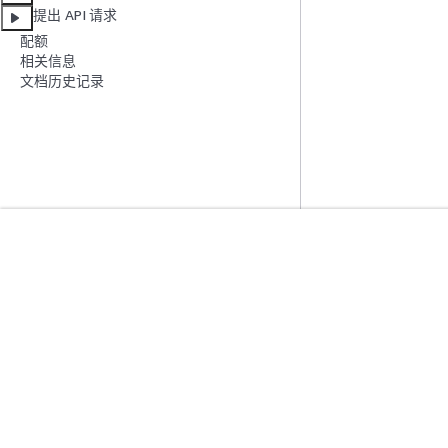
提出 API 请求
配额
相关信息
文档历史记录
入门
服务指南
AWS 实践经验教程
选择生成式人工智
AWS 解决方案库
AWS 服务指南
AWS 决策指南
GitHub 上的 AWS
隐私
网站条款
Cookie 首选项
© 2026, Amazon Web Serv