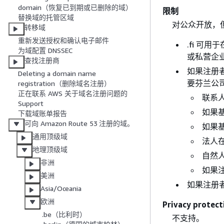
domain（恢复已到期或已删除的域）
限制
替换域的托管区域
对公众开放，
转移域
重新发送授权和确认电子邮件
.fi 可
为域配置 DNSSEC
或私营企
查找注册商
如果注册
Deleting a domain name
要芬兰公
registration（删除域名注册）
正在联系 AWS 关于域名注册问题的
联系
Support
如果
下载域账单报告
可向 Amazon Route 53 注册的域。
如果
通用顶级域
法人
地理顶级域
自然
非洲
如果注
美洲
如果注册
Asia/Oceania
欧洲
Privacy prot
.be（比利时）
不支持。