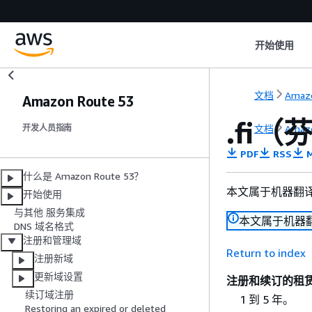
开始使用
文档
Amazo
Amazon Route 53
.fi（
文档
Amazo
开发人员指南
PDF
RSS
M
什么是 Amazon Route 53？
本文属于机器翻
开始使用
与其他 服务集成
本文属于机器
DNS 域名格式
注册和管理域
Return to index
注册新域
更新域设置
注册和续订的租
续订域注册
1 到 5 年。
Restoring an expired or deleted