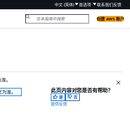
中文 (简体)
首选项
联系我们
反馈
创建 AWS 账户
为准。
此页内容对您是否有帮助？
文为准。
是
否
提供反馈