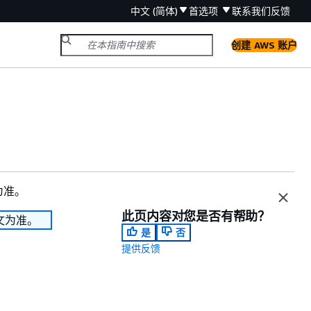
中文 (简体)
首选项
联系我们
反馈
创建 AWS 账户
为准。
此页内容对您是否有帮助？
文为准。
是
否
提供反馈