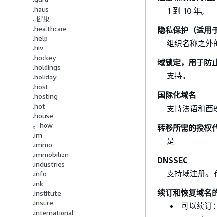
.haus
1 到 10 年。
. 健康
.healthcare
隐私保护（适用
.help
组织名称之外
.hiv
.hockey
域锁定，用于防
.holdings
支持。
.holiday
.host
国际化域名
.hosting
.hot
支持法语和西
.house
。how
转移所需的授权
.im
是
.immo
.immobilien
DNSSEC
.industries
支持域注册。
.info
.ink
续订和恢复域名
.institute
.insure
可以续订
.international