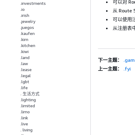
可以对 Ro
.investments
.io
从 Rout
.irish
可以使用注
.jewelry
.juegos
从注册表中
.kaufen
.kim
.kitchen
.kiwi
.land
下一主题：
.gam
.law
上一主题：
.fyi
.lease
.legal
.lgbt
.life
. 生活方式
.lighting
.limited
.limo
.link
.live
. living