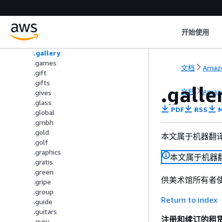
.fun
.fund
.furniture
开始使用
.futbol
.fyi
.gallery
.games
文档
Amazo
.gift
.gifts
.galle
文档
Amazo
.gives
.glass
PDF
RSS
M
.global
.gmbh
.gold
本文属于机器翻
.golf
.graphics
本文属于机器
.gratis
.green
供美术馆所有者
.gripe
.group
Return to index
.guide
.guitars
注册和续订的租
.guru