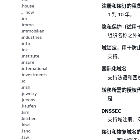
注册和续订的租
.house
。how
1 到 10 年。
.im
.immo
隐私保护（适用
.immobilien
组织名称之外
.industries
.info
域锁定，用于防
.ink
.institute
支持。
.insure
.international
国际化域名
.investments
支持法语和西
.io
.irish
转移所需的授权
.jewelry
是
.juegos
.kaufen
DNSSEC
.kim
.kitchen
支持域注册。
.kiwi
.land
续订和恢复域名
.law