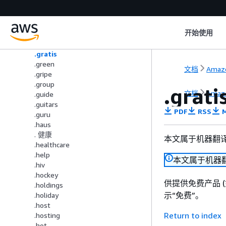
.global
.gmbh
.gold
开始使用
.golf
.graphics
.gratis
.green
文档
Amazo
.gripe
.group
.grati
文档
Amazo
.guide
.guitars
PDF
RSS
M
.guru
.haus
. 健康
本文属于机器翻
.healthcare
.help
本文属于机器
.hiv
.hockey
供提供免费产品 (
.holdings
示“免费”。
.holiday
.host
Return to index
.hosting
.hot