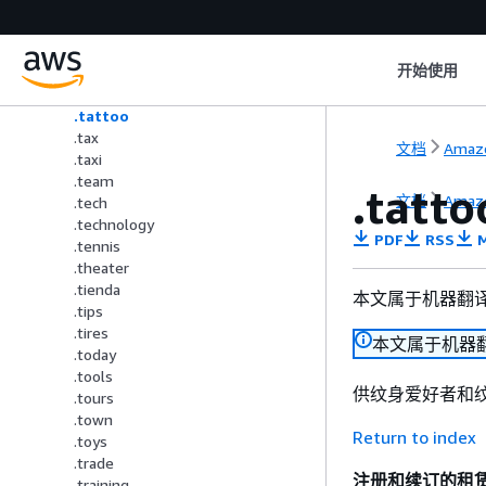
.supplies
.supply
.support
开始使用
.surgery
.systems
.tattoo
.tax
文档
Amazo
.taxi
.team
.tatto
文档
Amazo
.tech
.technology
PDF
RSS
M
.tennis
.theater
.tienda
本文属于机器翻
.tips
.tires
本文属于机器
.today
.tools
供纹身爱好者和
.tours
.town
Return to index
.toys
.trade
注册和续订的租
.training