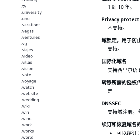
.tv
1 到 10 年。
.university
.uno
Privacy prot
.vacations
不支持。
.vegas
.ventures
域锁定，用于防
.vg
支持。
.viajes
.video
国际化域名
.villas
.vision
支持西里尔语
.vote
.voyage
转移所需的授权
.watch
是
.website
.wedding
DNSSEC
.wiki
支持域注册。
.win
.wine
续订和恢复域名
.work
.works
可以续订
.world