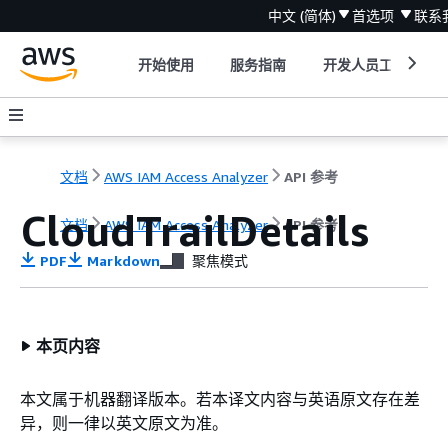
中文 (简体)
首选项
联系
开始使用
服务指南
开发人员工具
文档
AWS IAM Access Analyzer
API 参考
CloudTrailDetails
文档
AWS IAM Access Analyzer
API 参考
PDF
Markdown
聚焦模式
本页内容
本文属于机器翻译版本。若本译文内容与英语原文存在差
异，则一律以英文原文为准。