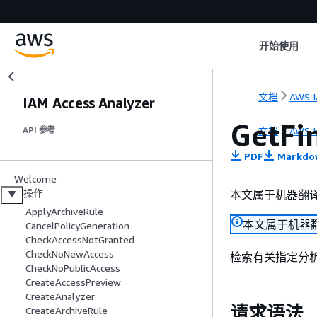
开始使用
文档
AWS I
IAM Access Analyzer
GetFi
文档
AWS I
API 参考
PDF
Markdo
Welcome
操作
本文属于机器翻
ApplyArchiveRule
本文属于机器
CancelPolicyGeneration
CheckAccessNotGranted
CheckNoNewAccess
检索有关指定分
CheckNoPublicAccess
CreateAccessPreview
CreateAnalyzer
请求语法
CreateArchiveRule