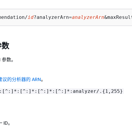
mendation/
id
?analyzerArn=
analyzerArn
&maxResul
参数
I 参数。
建议的分析器的 ARN
。
:[^:]*:[^:]*:[^:]*:[^:]*:analyzer/.
{
1,255}
 ID。