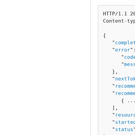
HTTP/1.1 20
Content-ty
{
   "
comple
   "
error
"
      "
cod
      "
mes
   },

   "
nextTo
   "
recomm
   "
recomm
{
 ...
   ],

   "
resour
   "
starte
   "
status