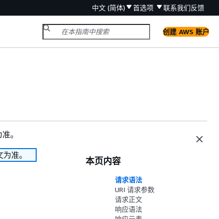
中文 (简体)
首选项
联系我们
反馈
创建 AWS 账户
n
为准。
文为准。
本页内容
请求语法
URI 请求参数
请求正文
响应语法
响应元素