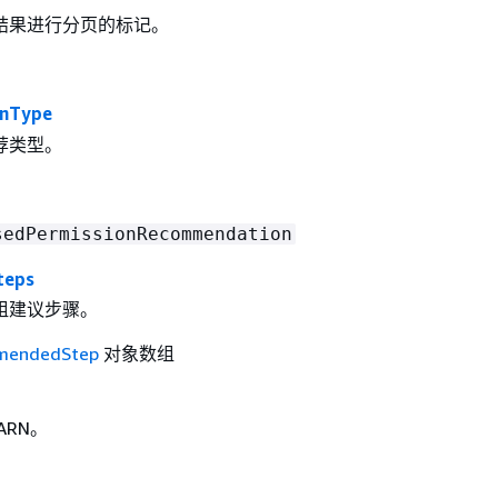
结果进行分页的标记。
nType
荐类型。
sedPermissionRecommendation
teps
组建议步骤。
mendedStep
对象数组
ARN。