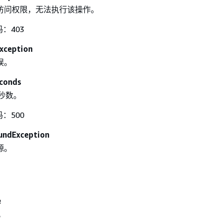
访问权限，无法执行该操作。
码：403
Exception
误。
conds
秒数。
码：500
undException
源。
e
。