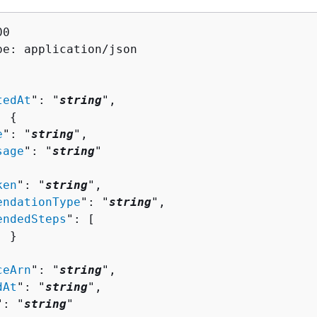
0

pe: application/json

tedAt
": "
string
",

: 
{
e
": "
string
",

sage
": "
string
"

ken
": "
string
",

endationType
": "
string
",

endedSteps
": [ 

 }

ceArn
": "
string
",

dAt
": "
string
",

": "
string
"
