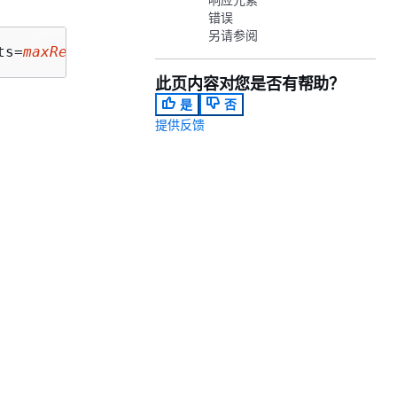
错误
另请参阅
ts=
maxResults
&nextToken=
nextToken
此页内容对您是否有帮助？
是
否
提供反馈