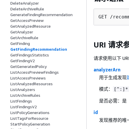
DeleteAnalyzer
DeleteArchiveRule
GenerateFindingRecommendation
GET /recom
GetAccessPreview
GetAnalyzedResource
GetAnalyzer
GetArchiveRule
URI 请求
GetFinding
GetFindingRecommendation
GetFindingsStatistics
请求使用以下 UR
GetFindingV2
GetGeneratedPolicy
analyzerArn
ListAccessPreviewFindings
用于生成发现
ListAccessPreviews
ListAnalyzedResources
模式：
[^:]*
ListAnalyzers
ListArchiveRules
是否必需：是
ListFindings
ListFindingsV2
id
ListPolicyGenerations
ListTagsForResource
发现推荐的唯一
StartPolicyGeneration