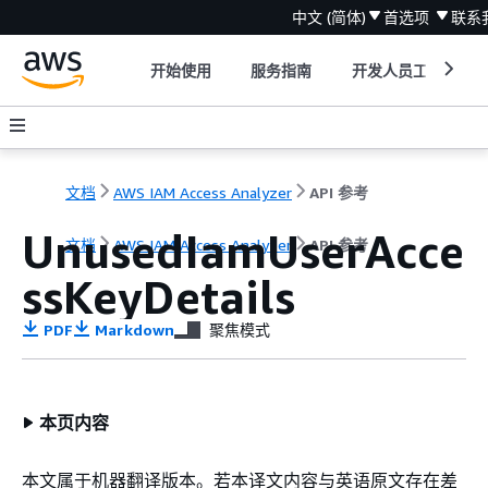
中文 (简体)
首选项
联系
开始使用
服务指南
开发人员工具
文档
AWS IAM Access Analyzer
API 参考
UnusedIamUserAcce
文档
AWS IAM Access Analyzer
API 参考
ssKeyDetails
PDF
Markdown
聚焦模式
本页内容
本文属于机器翻译版本。若本译文内容与英语原文存在差