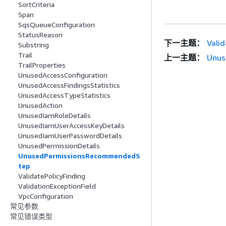
SortCriteria
Span
SqsQueueConfiguration
StatusReason
下一主题：
Valid
Substring
Trail
上一主题：
Unus
TrailProperties
UnusedAccessConfiguration
UnusedAccessFindingsStatistics
UnusedAccessTypeStatistics
UnusedAction
UnusedIamRoleDetails
UnusedIamUserAccessKeyDetails
UnusedIamUserPasswordDetails
UnusedPermissionDetails
UnusedPermissionsRecommendedS
tep
ValidatePolicyFinding
ValidationExceptionField
VpcConfiguration
常见参数
常见错误类型