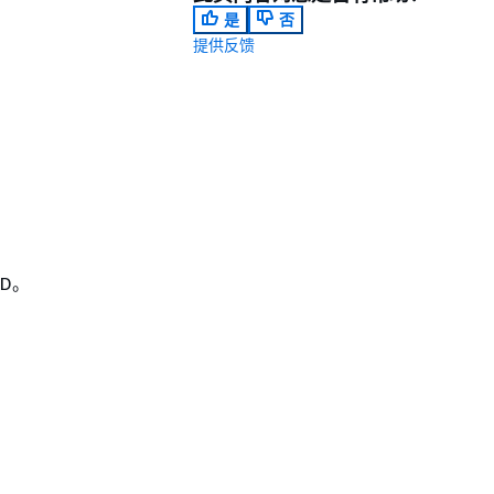
是
否
提供反馈
D。