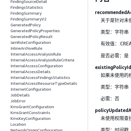
FindingSourceDetail
FindingsStatistics
recommendedAc
FindingSummary
FindingSummaryV2
关于是针对未
GeneratedPolicy
GeneratedPolicyProperties
类型：字符串
GeneratedPolicyResult
IamRoleConfiguration
有效值：
CRE
InlineArchiveRule
InternalAccessAnalysisRule
是否必需：是
InternalAccessAnalysisRuleCriteria
InternalAccessConfiguration
existingPolicyI
InternalAccessDetails
如果未使用的
InternalAccessFindingsStatistics
InternalAccessResourceTypeDetails
类型：字符串
InternetConfiguration
JobDetails
必需：否
JobError
KmsGrantConfiguration
policyUpdated
KmsGrantConstraints
未使用权限查
KmsKeyConfiguration
Location
类型：时间戳
NetworkOriginConfiguration