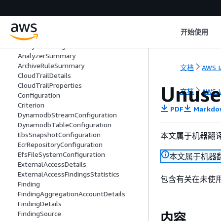
AnalysisRule
AnalysisRuleCriteria
AnalyzedResource
开始使用
AnalyzedResourceSummary
AnalyzerConfiguration
AnalyzerSummary
ArchiveRuleSummary
文档
AWS I
CloudTrailDetails
CloudTrailProperties
Unuse
文档
AWS I
Configuration
Criterion
PDF
Markdo
DynamodbStreamConfiguration
DynamodbTableConfiguration
EbsSnapshotConfiguration
本文属于机器翻
EcrRepositoryConfiguration
EfsFileSystemConfiguration
本文属于机器
ExternalAccessDetails
ExternalAccessFindingsStatistics
包含有关在未使
Finding
FindingAggregationAccountDetails
FindingDetails
FindingSource
内容