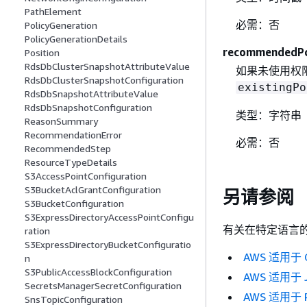
PathElement
必需：否
PolicyGeneration
PolicyGenerationDetails
recommendedPo
Position
RdsDbClusterSnapshotAttributeValue
如果未使用权
RdsDbClusterSnapshotConfiguration
existingPo
RdsDbSnapshotAttributeValue
RdsDbSnapshotConfiguration
类型：字符串
ReasonSummary
RecommendationError
必需：否
RecommendedStep
ResourceTypeDetails
S3AccessPointConfiguration
S3BucketAclGrantConfiguration
另请参阅
S3BucketConfiguration
S3ExpressDirectoryAccessPointConfigu
有关在特定语言的 
ration
S3ExpressDirectoryBucketConfiguratio
AWS 适用于 C
n
S3PublicAccessBlockConfiguration
AWS 适用于 J
SecretsManagerSecretConfiguration
AWS 适用于 R
SnsTopicConfiguration