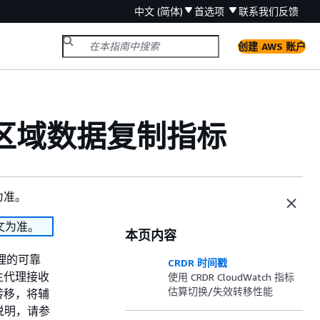
中文 (简体)
首选项
联系我们
反馈
创建 AWS 账户
中的跨区域数据复制指标
为准。
文为准。
本页内容
代理的可靠
CRDR 时间戳
主代理接收
使用 CRDR CloudWatch 指标
估算切换/失效转移性能
转移，将辅
的说明，请参