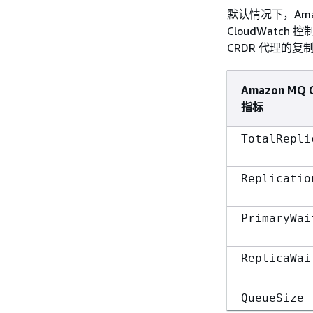
默认情况下，Ama
CloudWatch
CRDR 代理的
Amazon MQ 
指标
TotalRepli
Replicatio
PrimaryWai
ReplicaWai
QueueSize