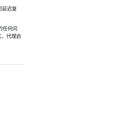
的延迟复
的任何问
区、代理启