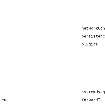
networkCon
persistenc
plugins
systemUsag
ueue
forwardTo