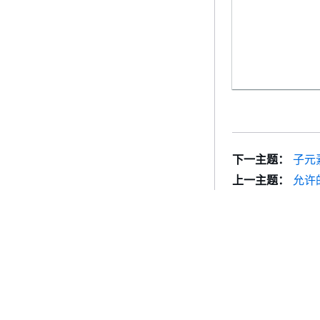
compositeT
下一主题：
子元
上一主题：
允许
policyEntr
入门
服务指南
AWS 实践经验教程
选择生成式人工智