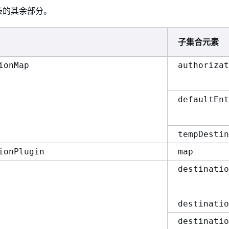
表的其余部分。
子集合元素
ionMap
authorizat
defaultEnt
tempDestin
ionPlugin
map
destinatio
destinatio
destinatio