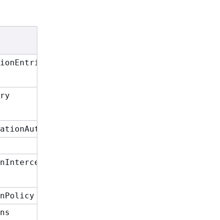
子元素
authorizationEntry
ionEntries
tempDestinationAu
ry
authorizationEntr
tempDestinationAu
ationAuthorizationEntry
tempDestinationAu
authorizationMap
nInterceptors
mirroredQueue
virtualDestinatio
nPolicy
policyMap
ns
queue