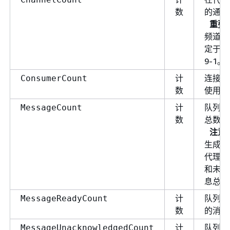
数
的通道
重要
频道的
定于 A
9-1。
计
连接到
ConsumerCount
数
使用者
计
队列中
MessageCount
数
总数。
注意
生成的
代理上
和未确
息总和
计
队列中
MessageReadyCount
数
的消息
计
队列中
MessageUnacknowledgedCount