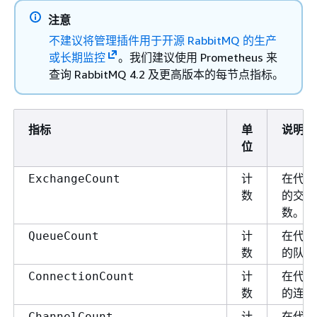
注意
不建议将管理插件用于开源 RabbitMQ 的生产
或长期监控
。我们建议使用 Prometheus 来
查询 RabbitMQ 4.2 及更高版本的每节点指标。
指标
单
说明
位
计
在代理
ExchangeCount
数
的交换
数。
计
在代理
QueueCount
数
的队列
计
在代理
ConnectionCount
数
的连接
计
在代理
ChannelCount