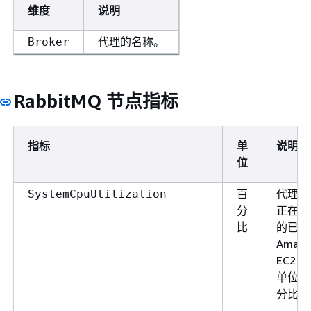
维度
说明
计
Rabbi
RabbitMQIOWriteAverageTime
数
一次写
代理的名称。
Broker
的平均
（以毫
位）。
RabbitMQ 节点指标
消息大
比。
指标
单
说明
位
百
代理当
SystemCpuUtilization
分
正在使
比
的已分
Amazo
EC2 
单位的
分比。