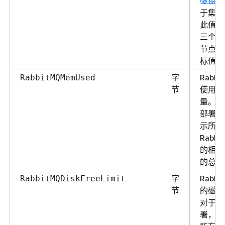
磁盘警
于集群
此值表
三个 Ra
节点的
标值的
字
Rabbi
RabbitMQMemUsed
节
使用的 
量。对
部署，
示所有
Rabbi
的相应
的总和
字
Rabbi
RabbitMQDiskFreeLimit
节
的磁盘
对于集
署，此