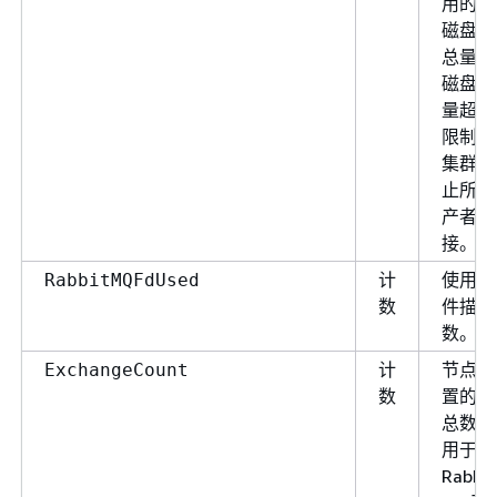
用的免
磁盘空
总量。
磁盘使
量超过
限制时
集群将
止所有
产者连
接。
计
使用的
RabbitMQFdUsed
数
件描述
数。
计
节点上
ExchangeCount
数
置的交
总数。
用于
Rabbi