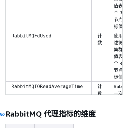
值表示
个 Rab
节点的
标值的
计
使用的
RabbitMQFdUsed
数
述符数
集群部
值表示
个 Rab
节点的
标值的
计
Rabbi
RabbitMQIOReadAverageTime
数
一次读
的平均
（以毫
RabbitMQ 代理指标的维度
位）。
消息大
比。