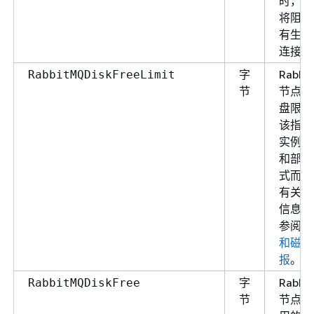
时，集
将阻止
有生产
连接。
字
Rabbi
RabbitMQDiskFreeLimit
节
节点的
盘限制
该指标
实例类
和部署
式而异
有关更
信息，
参阅
和磁盘
报
。
字
Rabbi
RabbitMQDiskFree
节
节点中