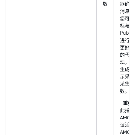
数
器确认
消息的
您可以
标与
Publi
进行比
更好地
的代理
现。
生成的
示采样
采集的
数。
重要
此指标
AMQP 
议活动
AMQP 