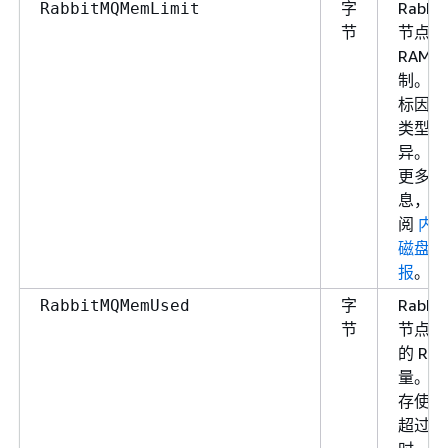
字
Rabbi
RabbitMQMemLimit
节
节点的
RAM 
制。该
标因实
类型而
异。有
更多信
息，请
阅
内
磁盘警
报
。
字
Rabbi
RabbitMQMemUsed
节
节点使
的 RA
量。当
存使用
超过限