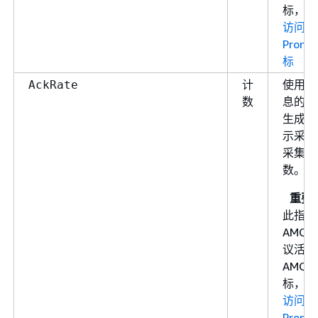
标，请
访问
Prome
标
计
使用者
AckRate
数
息的速
生成的
示采样
采集的
数。
重要
此指标
AMQP 
议活动
AMQP 
标，请
访问
Prome