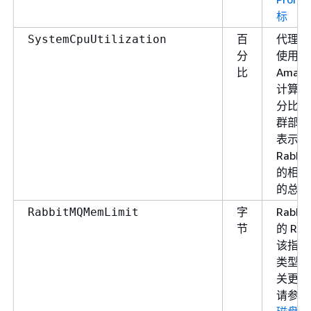
标
百
代理当
SystemCpuUtilization
分
使用的
比
Amazo
计算单
分比。
群部署
表示所
Rabbi
的相应
的总和
字
Rabbi
RabbitMQMemLimit
节
的 RA
该指标
类型而
关更多
请参