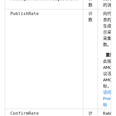
数
的消息
计
向代理
PublishRate
数
息的速
生成的
示采样
采集的
数。
重要
此指标
AMQP 
议活动
AMQP 
标，请
访问
Prome
标
计
Rabbi
ConfirmRate