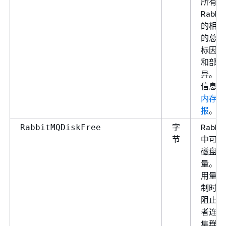
所有三
Rabbi
的相应
的总和
标因实
和部署
异。有
信息，
内存和
报
。
字
Rabbi
RabbitMQDiskFree
节
中可用
磁盘空
量。当
用量超
制时，
阻止所
者连接
集群部