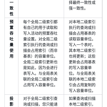
一
择最终一致性或
致
强一致性。
性
预
每个全局二级索引都
对本地二级索引
置
有自己的用于读取和
执行的查询或扫
吞
写入活动的预置吞吐
描会占用基表的
吐
量设置。对全局二级
读取容量单位。
量
索引执行的查询或扫
写入一个表时，
使
描会占用索引（而非
其本地二级索引
用
基表）的容量单位。
也将更新；这些
全局二级索引更新也
更新会占用基表
是如此，因为会进行
的写入容量单
表写入。与全局表关
位。与全局表关
联的全局二级索引会
联的本地二级索
占用写入容量单位。
引会占用复制的
写入容量单位。
投
对于全局二级索引查
如果查询或扫描
影
询或扫描，您只能请
本地二级索引，