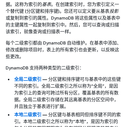
据。这称为索引的
基表
。在创建索引时，您为索引定义一
个替代键 (分区键和排序键)。您还可以定义要从基表
投影
或复制到索引的属性。DynamoDB 将这些属性以及基表中
的主键属性一起复制到索引中。然后，您可以查询或扫描
该索引，就像查询或扫描表一样。
每个二级索引都由 DynamoDB 自动维护。在基表中添加、
修改或删除项目时，表上的所有索引也会更新，以反映这
些更改。
DynamoDB 支持两种类型的二级索引：
全局二级索引
—
分区键和排序键可与基表中的这些键
不同的索引。全局二级索引之所以称为“全局”，是因
为索引上的查询可跨过所有分区，覆盖基表的所有数
据。全局二级索引存储在其远离基表的分区空间中，
并且独立于基表进行扩展。
本地二级索引
—
分区键与基表相同但排序键不同的索
引。本地二级索引之所以称为“本地”，是因为索引的