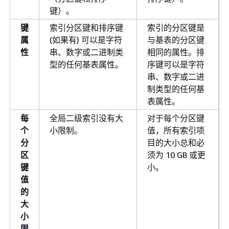
键）。
键
索引分区键和排序键
索引的分区键是
属
(如果有) 可以是字符
与基表的分区键
性
串、数字或二进制类
相同的属性。排
型的任何基表属性。
序键可以是字符
串、数字或二进
制类型的任何基
表属性。
每
全局二级索引没有大
对于每个分区键
个
小限制。
值，所有索引项
分
目的大小总和必
区
须为 10 GB 或更
键
小。
值
的
大
小
限