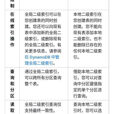
制
在
全局二级索引可以在
本地二级索引在
线
您创建表的同时创
您创建表的同时
索
建。您还可以向现有
创建。您不能向
引
表中添加新的全局二
现有表添加本地
操
级索引，或删除现有
二级索引，也不
作
的全局二级索引。有
能删除已存在的
关更多信息，请参阅
任何本地二级索
在 DynamoDB 中管
引。
理全局二级索引
。
查
通过全局二级索引，
借助本地二级索
询
可以跨所有分区查询
引，您可以对查
和
整个表。
询中分区键值指
分
定的单个分区进
区
行查询。
读
全局二级索引查询仅
查询本地二级索
取
支持最终一致性。
引时，您可以选