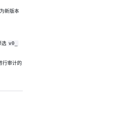
为新版本
筛选
v0_
进行审计的