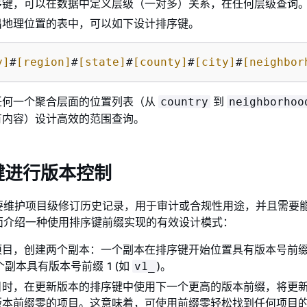
序键，可以在数据中定义层级（一对多）关系，在任何层级查询
出地理位置的表中，可以如下设计排序键。
y]
#
[region]
#
[state]
#
[county]
#
[city]
#
[neighbor
任何一个聚合层面的位置列表（从
到
country
neighborhoo
有内容）设计高效的范围查询。
键进行版本控制
要维护项目级修订历史记录，用于审计或合规性用途，并且需要
面介绍一种使用排序键前缀实现的有效设计模式：
项目，创建两个副本：一个副本在排序键开始位置具有版本号前
副本具有版本号前缀 1 (如
)。
v1_
目时，在更新版本的排序键中使用下一个更高的版本前缀，将更
版本前缀零的项目。这意味着，可使用前缀零轻松找到任何项目