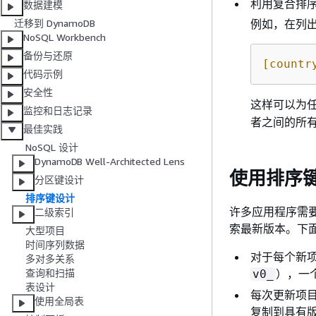
利用复合排
数据建模
例如，在列
迁移到 DynamoDB
NoSQL Workbench
备份与还原
[countr
代码示例
安全性
这样可以为
监控和日志记录
者之间的所
最佳实践
NoSQL 设计
DynamoDB Well-Architected Lens
使用排序
分区键设计
排序键设计
许多应用程序需
二级索引
索最新版本。下
大型项目
时间序列数据
对于每个新
多对多关系
），一个
查询和扫描
v0_
表设计
每次更新项
使用全局表
复制到具有