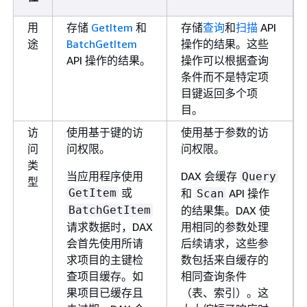
用
存储
GetItem
和
存储
查询
和
扫描
API
途
BatchGetItem
操作的结果。这些
API 操作的结果。
操作可以根据查询
条件而不是特定项
目键返回多个项
目。
访
使用基于键的访
使用基于参数的访
问
问权限。
问权限。
类
当应用程序使用
DAX 会缓存
Query
型
或
GetItem
和
API 操作
Scan
BatchGetItem
的结果集。DAX 使
请求数据时，DAX
用相同的参数处理
会首先使用所请
后续请求，这些参
求项目的主键检
数包括来自缓存的
查项目缓存。如
相同查询条件
果项目已缓存且
（表、索引）。这