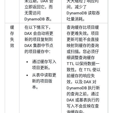
未过期，DAX 会
大大缩短了响应时
立即返回它，而
间，减少了
无需访问
DynamoDB 读取吞
DynamoDB 表。
吐量消耗。
缓
在以下情况下，
查询缓存比项目缓
存
DAX 会自动将更
存更难失效。项目
失
新的项目复制到
更新可能不会直接
效
DAX 集群中节点
映射到缓存的查询
的项目缓存中：
或扫描。您必须仔
细调整查询缓存
通过缓存写入
TTL 以保持数据一
项目更新。
致性。在 TTL 使以
从表中读取更
前缓存的响应失
新的项目版
效，以及 DAX 对
本。
DynamoDB 执行新
的查询之前，通过
DAX 或基表执行的
写入不会反映在查
询缓存中。