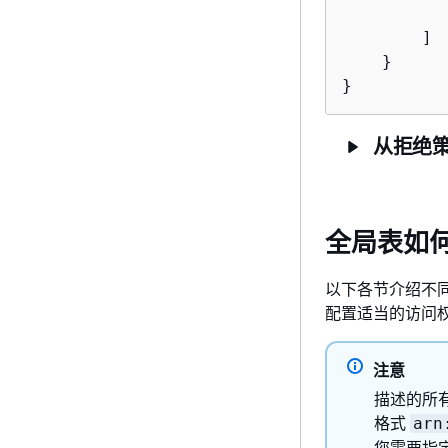
        ]

    }

}
从拒绝策
全局表如何使
以下各节介绍不
配置适当的访问
注意
描述的所有
格式
arn