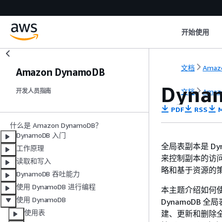
开始使用
文档
Amaz
Amazon DynamoDB
Dyn
文档
Amaz
开发人员指南
PDF
RSS
M
什么是 Amazon DynamoDB？
DynamoDB 入门
全局表副本是 D
工作原理
来控制副本的访问权限，
读取和写入
略和基于资源的
DynamoDB 吞吐能力
使用 DynamoDB 进行编程
本主题介绍如何使用 I
使用 DynamoDB
DynamoDB
使用表
建、更新和删除全