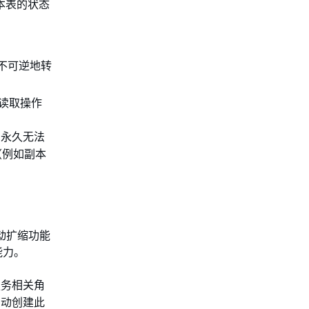
本表的状态
将不可逆地转
读取操作
为永久无法
（例如副本
动扩缩功能
吐能力。
务相关角
自动创建此