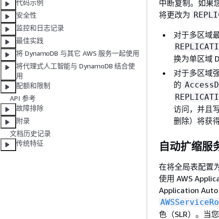
中断复制。如果您
代码示例
将更改为
REPLI
安全性
监控和日志记录
对于多区域最
最佳实践
REPLICATI
将 DynamoDB 与其它 AWS 服务一起使用
换为单区域 D
将代理式人工智能与 DynamoDB 结合使
对于多区域强
用
的
AccessD
配额和限制
REPLICATI
API 参考
故障排除
访问，并且
删除）将获
附录
文档历史记录
传统特征
自动扩缩服
在将全局表配置为
使用 AWS App
Application A
AWSServiceRo
色（SLR）。当您