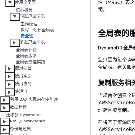
性（MRSC）表
使用全局表
钥。
核心概念
同账户全局表
工作原理
教程：创建全局表
全局表的
安全性
多账户全局表
DynamoDB
全局表计费
全局表版本
您只需为每个 A
全局表最佳实践
全局表。有关服
使用项目
使用索引
复制服务相
使用事务
处理流
当您首次创建全局表
利用 DAX 实现内存中加速
AWSServiceRo
数据建模
理跨区域复制。
迁移到 DynamoDB
NoSQL Workbench
在将基于资源的策
备份与还原
AWSServiceRo