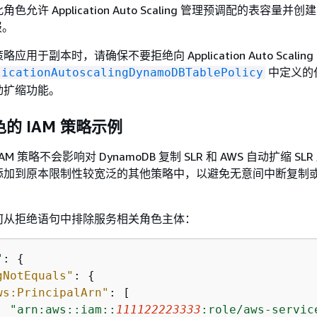
允许 Application Auto Scaling 管理预调配的表容量并创建
报。
用于副本时，请确保不要拒绝向 Application Auto Scaling 
中定义的
licationAutoscalingDynamoDBTablePolicy
动扩缩功能。
的 IAM 策略示例
M 策略不会影响对 DynamoDB 复制 SLR 和 AWS 自动扩缩 SL
添加到原本限制性较宽泛的其他策略中，以避免无意间中断复制
何从拒绝语句中排除服务相关角色主体：
"
: 
{
gNotEquals"
: 
{
ws:PrincipalArn"
: [

"arn:aws::iam::
111122223333
:role/aws-servic