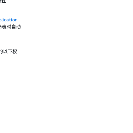
致性
ication
全局表时自动
的以下权