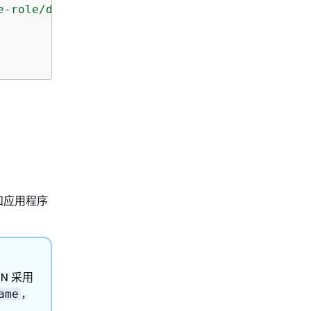
e-role/dynamodb.application-autoscaling.amazo
和应用程序
N 采用
，
ame