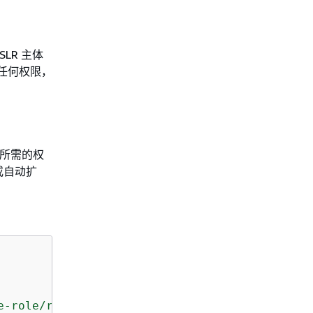
SLR 主体
任何权限，
R 所需的权
或自动扩
e-role/replication.dynamodb.amazonaws.com/
AWS