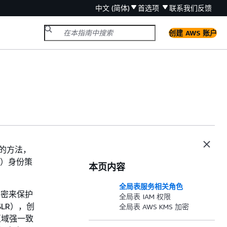
中文 (简体)
首选项
联系我们
反馈
创建 AWS 账户
同的方法，
AM）身份策
本页内容
全局表服务相关角色
）加密来保护
全局表 IAM 权限
LR），创
全局表 AWS KMS 加密
区域强一致