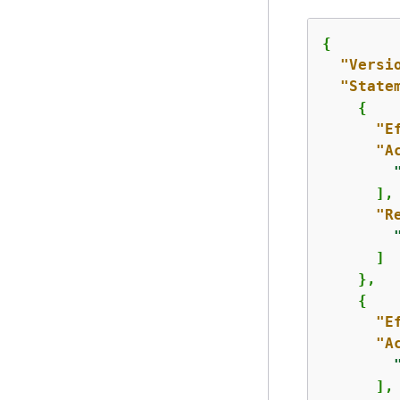
{
"Versi
"State
{
"E
"A
      ],

"R
      ]

    },

{
"E
"A
      ],
