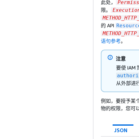
此处，
Permis
限。
Executio
METHOD_HTTP
的 API
Resourc
METHOD_HTTP
语句参考
。
注意
要使 IA
authori
从外部进
例如，要授予某个
物的权限，您可以
JSON