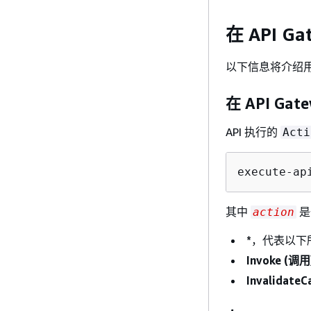
在 API G
以下信息将介绍用于执
在 API Ga
API 执行的
Acti
execute-ap
其中
是
action
*
，代表以下
Invoke (调用
InvalidateC