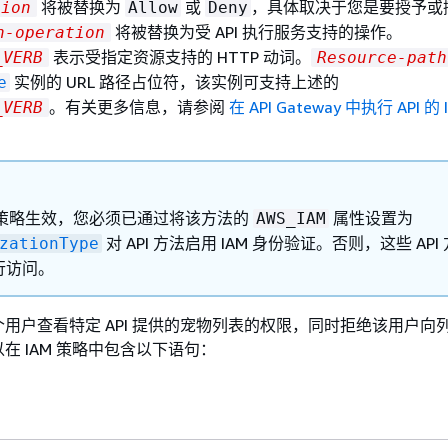
将被替换为
或
，具体取决于您是要授予或
sion
Allow
Deny
将被替换为受 API 执行服务支持的操作。
n-operation
表示受指定资源支持的 HTTP 动词。
_VERB
Resource-path
实例的 URL 路径占位符，该实例可支持上述的
e
。有关更多信息，请参阅
在 API Gateway 中执行 API 的
_VERB
M 策略生效，您必须已通过将该方法的
属性设置为
AWS_IAM
对 API 方法启用 IAM 身份验证。否则，这些 API
zationType
行访问。
用户查看特定 API 提供的宠物列表的权限，同时拒绝该用户向
在 IAM 策略中包含以下语句：