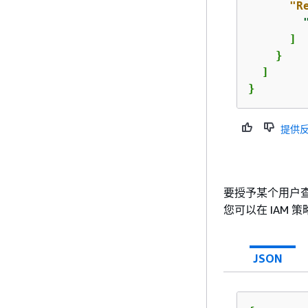
"R
      ]

    }

  ]

} 
提供
要授予某个用户
您可以在 IAM 
JSON