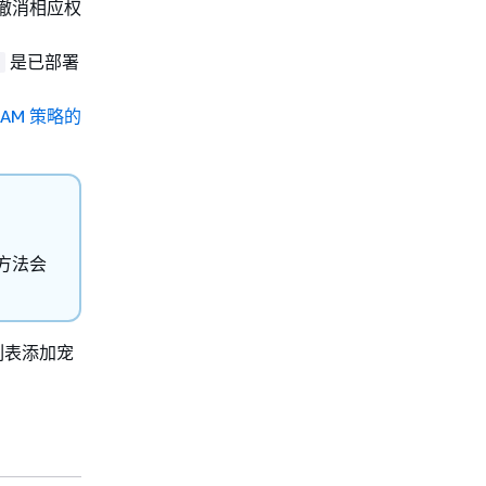
撤消相应权
是已部署
 IAM 策略的
 方法会
列表添加宠