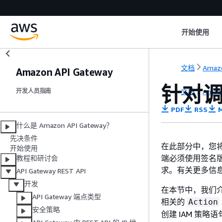
开始使用
文档
Amazo
Amazon API Gateway
针对调
文档
Amazo
开发人员指南
PDF
RSS
M
什么是 Amazon API Gateway？
先决条件
在此部分中，您将了
开始使用
端必须使用签名版本
教程和研讨会
求。有关更多信
API Gateway REST API
开发
在本节中，我们介
API Gateway 端点类型
相关的
Action
安全策略
创建 IAM 策略