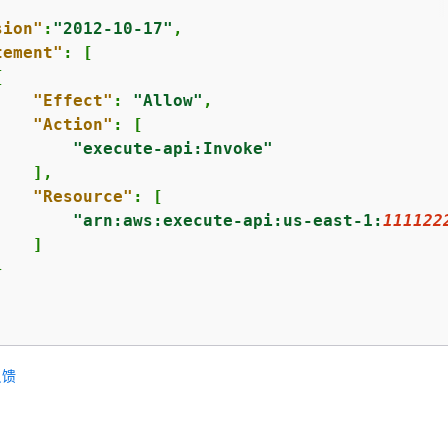
sion"
:
"2012-10-17"
,

tement"
: [

{
"Effect"
: 
"Allow"
,

"Action"
: [

"execute-api:Invoke"
   ],

"Resource"
: [

"arn:aws:execute-api:us-east-1:
111122
   ]



反馈