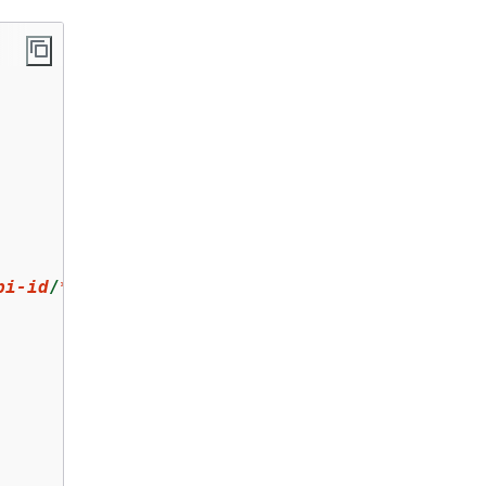
pi-id
/
*
/GET/
pets
"