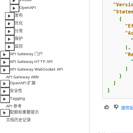
"Versi
OpenAPI
"State
发布
{
优化
"E
分发
"A
保护
监控
      ],

API Gateway 门户
"R
API Gateway HTTP API
      ]

API Gateway WebSocket API
    }

API Gateway ARN
  ]

OpenAPI 扩展
} 
安全性
Tagging
API 参考
提供
配额和重要提示
文档历史记录