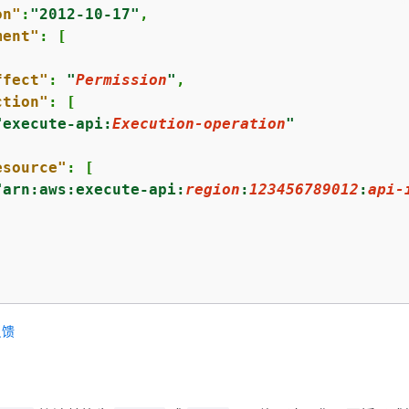
on"
:
"2012-10-17"
,

ment"
: [

ffect"
: 
"
Permission
"
,

ction"
: [

"execute-api:
Execution-operation
"
esource"
: [

"arn:aws:execute-api:
region
:
123456789012
:
api-
反馈