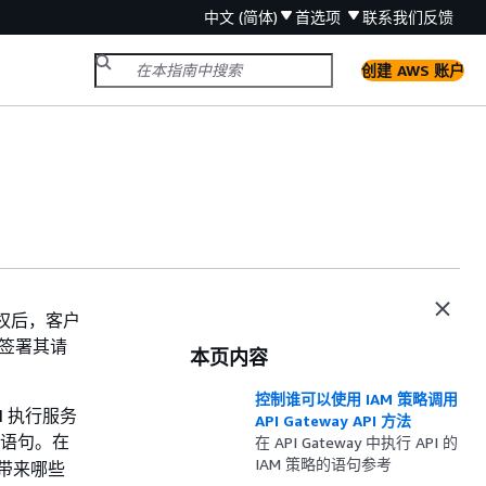
中文 (简体)
首选项
联系我们
反馈
创建 AWS 账户
授权后，客户
证签署其请
本页内容
控制谁可以使用 IAM 策略调用
I 执行服务
API Gateway API 方法
略语句。在
在 API Gateway 中执行 API 的
IAM 策略的语句参考
程带来哪些