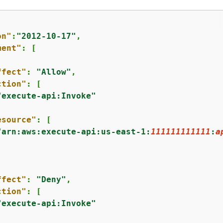
on"
:
"2012-10-17"
,

ment"
: [

ffect"
: 
"Allow"
,

ction"
: [

"execute-api:Invoke"
esource"
: [

"arn:aws:execute-api:us-east-1:
111111111111
:
a
ffect"
: 
"Deny"
,

ction"
: [

"execute-api:Invoke"