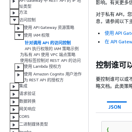
API Gateway 中 REST API 的 IP 地
影响。有关更多
址类型
方法
对于私有 API，
访问控制
息，请参阅以下
使用 API Gateway 资源策略
使用 API G
使用 IAM 权限
在 API Gat
针对调用 API 的访问控制
API 执行权限的 IAM 策略示例
为私有 API 使用 VPC 端点策略
使用标签控制对 REST API 的访问
控制谁可以使
使用 Lambda 授权方
使用 Amazon Cognito 用户池作
要控制谁可以或不可
为 REST API 的授权方
略文档。此类策
集成
请求验证
数据转换
JSON
网关响应
CORS
二进制媒体类型
{
Invoke