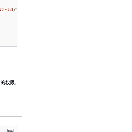
pi-id
/
*
/POST/
pets
"
物的权限，