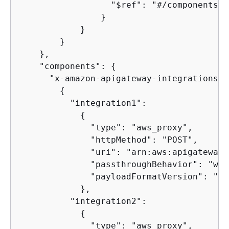
                  "$ref": "#/components/x
                }

            }

        }

    },

    "components": 
{
      "x-amazon-apigateway-integrations":

{
          "integration1":

{
              "type": "aws_proxy",

              "httpMethod": "POST",

              "uri": "arn:aws:apigateway:
              "passthroughBehavior": "whe
              "payloadFormatVersion": "1.0
            },

          "integration2":

{
              "type": "aws_proxy",
