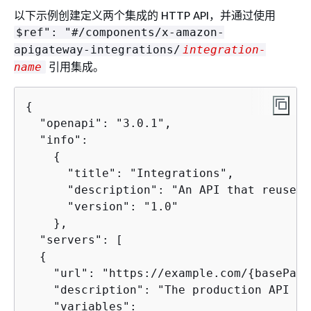
以下示例创建定义两个集成的 HTTP API，并通过使用
$ref": "#/components/x-amazon-
apigateway-integrations/
integration-
引用集成。
name
{
  "openapi": "3.0.1",

  "info":

{
      "title": "Integrations",

      "description": "An API that reuses 
      "version": "1.0"

    },

  "servers": [

{
    "url": "https://example.com/
{
basePath
    "description": "The production API se
    "variables":
