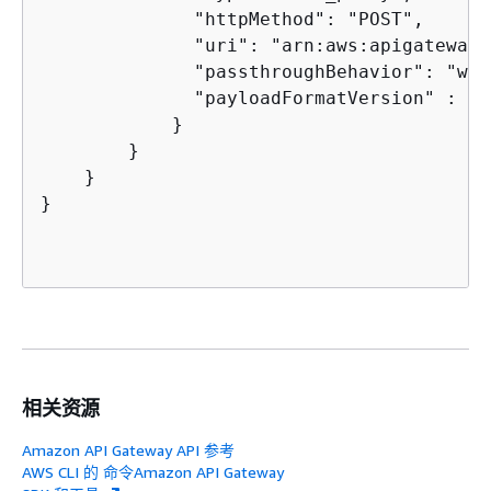
              "httpMethod": "POST",

              "uri": "arn:aws:apigateway:
              "passthroughBehavior": "whe
              "payloadFormatVersion" : "1.
            }

        }

    }

}

相关资源
Amazon API Gateway API 参考
AWS CLI 的 命令Amazon API Gateway