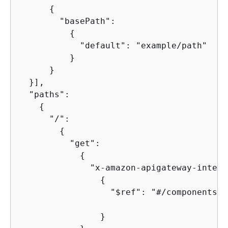
{
        "basePath":

{
            "default": "example/path"

          }

      }

  }],

  "paths":

{
      "/":

{
          "get":

{
              "x-amazon-apigateway-integr
{
                  "$ref": "#/components/x
                }
