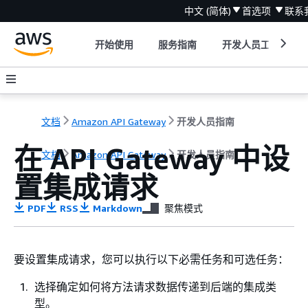
中文 (简体)
首选项
联系
开始使用
服务指南
开发人员工具
文档
Amazon API Gateway
开发人员指南
在 API Gateway 中设
文档
Amazon API Gateway
开发人员指南
置集成请求
PDF
RSS
Markdown
聚焦模式
要设置集成请求，您可以执行以下必需任务和可选任务：
选择确定如何将方法请求数据传递到后端的集成类
型。