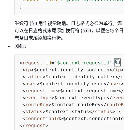
}
继续符 (
) 用作视觉辅助。日志格式必须为单行。您
\
可以在日志格式末尾添加换行符 (
)，以便在每个日
\n
志条目末尾添加换行符。
:
XML
<
request
id
=
"$context.requestId"
>
 \

<
ip
>
$context.identity.sourceIp
</
ip
>
 \

<
caller
>
$context.identity.caller
</
cal
<
user
>
$context.identity.user
</
user
>
 \

<
requestTime
>
$context.requestTime
</
re
<
eventType
>
$context.eventType
</
eventT
<
routeKey
>
$context.routeKey
</
routeKey
<
status
>
$context.status
</
status
>
 \

<
connectionId
>
$context.connectionId
</
</
request
>