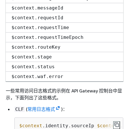
$context.messageId
$context.requestId
$context.requestTime
$context.requestTimeEpoch
$context.routeKey
$context.stage
$context.status
$context.waf.error
$context.waf.latency
一些常用访问日志格式的示例在 API Gateway 控制台中显
$context.waf.status
示，下面列出了这些格式。
(
常用日志格式
)：
CLF
$context
.identity.sourceIp 
$context