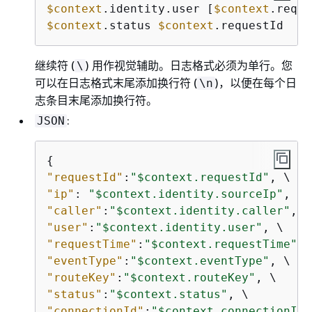
$context
.identity.user [
$context
.reque
$context
.status 
$context
.requestId
继续符 (
) 用作视觉辅助。日志格式必须为单行。您
\
可以在日志格式末尾添加换行符 (
)，以便在每个日
\n
志条目末尾添加换行符。
:
JSON
{
"requestId"
:
"$context.requestId"
"ip"
: 
"$context.identity.sourceIp"
"caller"
:
"$context.identity.caller"
"user"
:
"$context.identity.user"
"requestTime"
:
"$context.requestTime"
"eventType"
:
"$context.eventType"
"routeKey"
:
"$context.routeKey"
"status"
:
"$context.status"
"connectionId"
:
"$context.connectionId"