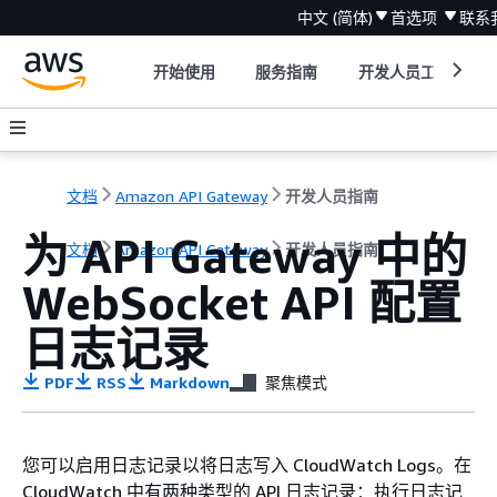
中文 (简体)
首选项
联系
开始使用
服务指南
开发人员工具
文档
Amazon API Gateway
开发人员指南
为 API Gateway 中的
文档
Amazon API Gateway
开发人员指南
WebSocket API 配置
日志记录
PDF
RSS
Markdown
聚焦模式
您可以启用日志记录以将日志写入 CloudWatch Logs。在
CloudWatch 中有两种类型的 API 日志记录：执行日志记