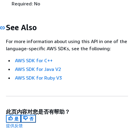
Required: No
See Also
For more information about using this API in one of the
language-specific AWS SDKs, see the following:
AWS SDK for C++
AWS SDK for Java V2
AWS SDK for Ruby V3
此页内容对您是否有帮助？
是
否
提供反馈