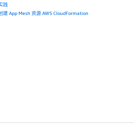
实践
 App Mesh 资源 AWS CloudFormation