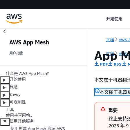
开始使用
文档
AWS 
AWS App Mesh
App 
文档
AWS 
用户指南
PDF
RSS
M
什么是 AWS App Mesh?
开始使用
本文属于机器翻
概念
本文属于机器
Envoy
可观测性
工具
重要
使用共享网格。
终止支持通知
使用其他服务
2026 年
使用创建 App Mesh 资源 AWS