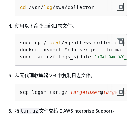
cd
 /var/
log
/aws/collector
使用以下命令压缩日志文件。
sudo cp /
local
/agentless_collector/com
docker inspect $(docker ps --format 
{
{
sudo tar czf logs_$(date 
'+%d-%m-%Y_%H
从无代理收集器 VM 中复制日志文件。
scp logs*.tar.gz 
targetuser
@
targetaddr
将
文件交给 E AWS nterprise Support。
tar.gz