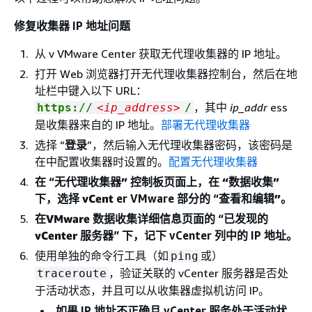
修复收集器 IP 地址问题
从 v VMware Center 获取无代理收集器的 IP 地址。
打开 Web 浏览器打开无代理收集器控制台，然后在地
址栏中键入以下 URL：
，其中
ip_addr
ess
https://
<ip_address>
/
是收集器来自的 IP 地址。
部署无代理收集器
选择 “
登录
”，然后输入无代理收集器密码，该密码是
在中配置收集器时设置的。
配置无代理收集器
在 “
无代理收集器” 控制板页面上，在 “
数据收集
”
下，选择 vCent
er VMware 部分的 “
查看和编辑”
。
在
VMware 数据收集详细信息
页面的 “
已发现的
vCenter 服务器
” 下，记下 vCenter 列中的 IP 地址。
使用单独的命令行工具（如
或）
ping
，验证关联的 vCenter 服务器是否处
traceroute
于活动状态，并且可以从收集器虚拟机访问 IP。
如果 IP 地址不正确且 vCenter 服务处于活动状