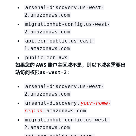
arsenal-discovery.us-west-
2.amazonaws.com
migrationhub-config.us-west-
2.amazonaws.com
api.ecr-public.us-east-
1.amazonaws.com
public.ecr.aws
如果您的 AWS 账户主区域不是，则以下域名需要出
站访问权限
：
us-west-2
arsenal-discovery.us-west-
2.amazonaws.com
arsenal-discovery.
your-home-
region
.amazonaws.com
migrationhub-config.us-west-
2.amazonaws.com