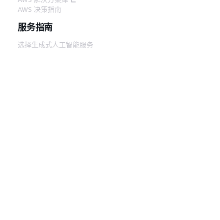
AWS 决策指南
服务指南
选择生成式人工智能服务
AWS 服务指南
GitHub 上的 AWS CLI 教程
开发人员工具
AWS 代码示例库
AWS CLI
AWS 构建者中心
AWS 开发人员工具博客
有用的链接
下载 AWS 文档 MCP 服务器
登录 AWS 管理控制台
AWS re:Post
隐私
网站条款
Cookie 首选项
© 2026,