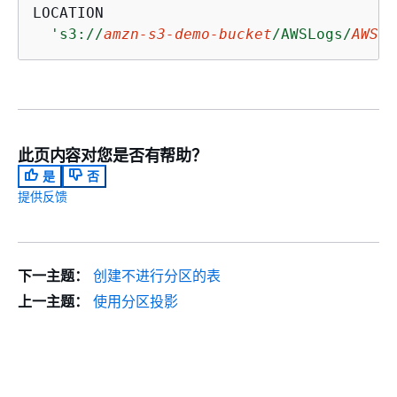
LOCATION

's3://
amzn-s3-demo-bucket
/AWSLogs/
AWS_A
此页内容对您是否有帮助？
是
否
提供反馈
下一主题：
创建不进行分区的表
上一主题：
使用分区投影