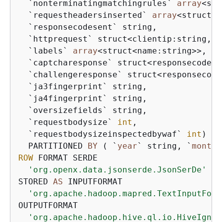
  `nonterminatingmatchingrules` 
array
<
str
  `requestheadersinserted` 
array
<
struct
<
n
  `responsecodesent` string, 

  `httprequest` struct
<
clientip:string,co
  `labels` 
array
<
struct
<
name:string
>>
, 

  `captcharesponse` struct
<
responsecode:s
  `challengeresponse` struct
<
responsecode
  `ja3fingerprint` string, 

  `ja4fingerprint` string, 

  `oversizefields` string, 

  `requestbodysize` 
int
, 

  `requestbodysizeinspectedbywaf` 
int
)

  PARTITIONED 
BY
 ( `
year
` string, `
month
`
ROW
 FORMAT SERDE 

'org.openx.data.jsonserde.JsonSerDe'
STORED 
AS
 INPUTFORMAT 

'org.apache.hadoop.mapred.TextInputForm
OUTPUTFORMAT 

'org.apache.hadoop.hive.ql.io.HiveIgnor