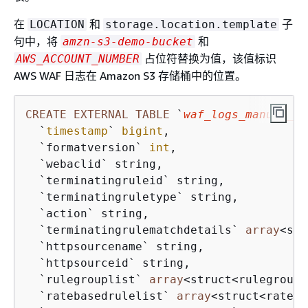
在
和
子
LOCATION
storage.location.template
句中，将
和
amzn-s3-demo-bucket
占位符替换为值，该值标识
AWS_ACCOUNT_NUMBER
AWS WAF 日志在 Amazon S3 存储桶中的位置。
CREATE
EXTERNAL
TABLE
 `
waf_logs_manual_pa
  `
timestamp
` 
bigint
, 

  `formatversion` 
int
, 

  `webaclid` string, 

  `terminatingruleid` string, 

  `terminatingruletype` string, 

  `action` string, 

  `terminatingrulematchdetails` 
array
<
str
  `httpsourcename` string, 

  `httpsourceid` string, 

  `rulegrouplist` 
array
<
struct
<
rulegroupi
  `ratebasedrulelist` 
array
<
struct
<
rateba