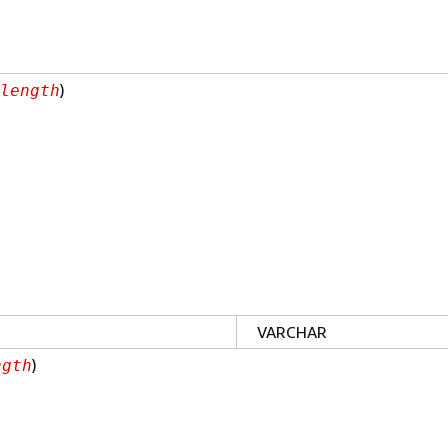
)
length
VARCHAR
)
ngth