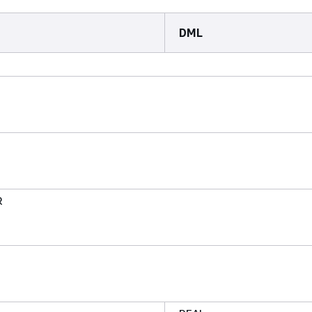
DML
R