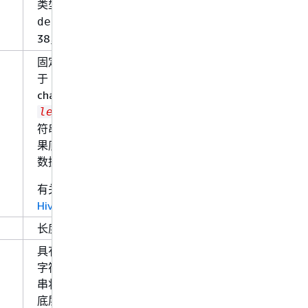
类型定义：
、
decimal(11,5)
。最大
值为
decimal(15)
精度
38，最大
值为 38。
标度
固定长度字符数据，指定长度介
于 1 到 255 之间，例如
char(10)。如果指定了
，则读取字符串时，字
length
符串将按指定长度进行截断。如
果底层数据字符串较长，则底层
数据字符串将保持不变。
有关更多信息，请参阅
CHAR
Hive 数据类型
。
长度可变的字符数据。
具有最大读取长度的长度可变的
字符数据。读取字符串时，字符
串将按指定长度进行截断。如果
底层数据字符串较长，则底层数