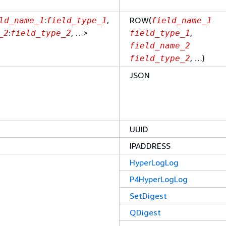
:
,
ROW(
ld_name_1
field_type_1
field_name_1
:
, …>
,
_2
field_type_2
field_type_1
field_name_2
, …)
field_type_2
JSON
UUID
IPADDRESS
HyperLogLog
P4HyperLogLog
SetDigest
QDigest