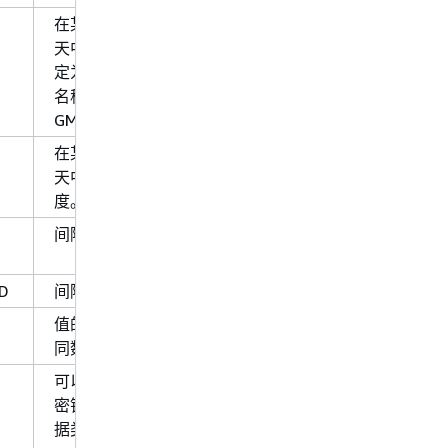
在某个时区中，某个日历日期一
天中的某个时间。可以将时区指
定为 UTC 的偏移量、IANA 时区
名称或使用 UTC、UT、Z 或
GMT。
在某个时区中，某个日历日期一
天中的某个时间，具有具体精
度。
间隔为一个月或数个整月
D
间隔为一或数秒/分钟/小时/日
值的数组。所有值都必须具有相
同数据类型。
可以通过键查找值的映射。所有
密钥和所有值都必须具有相同数
据类型。例如
map<string,