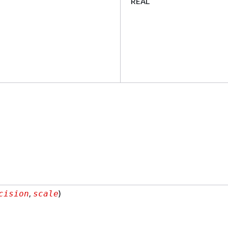
REAL
,
)
cision
scale