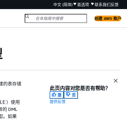
中文 (简体)
首选项
联系我们
反馈
创建 AWS 账户
型
建的表存储
此页内容对您是否有帮助？
是
否
提供反馈
）使用
LE
的 DML
类型。如果