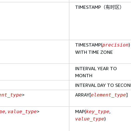
TIMESTAMP（有时区）
TIMESTAMP(
)
precision
WITH TIME ZONE
INTERVAL YEAR TO
MONTH
INTERVAL DAY TO SECON
>
ARRAY[
]
ent_type
element_type
,
>
MAP(
,
pe
value_type
key_type
)
value_type