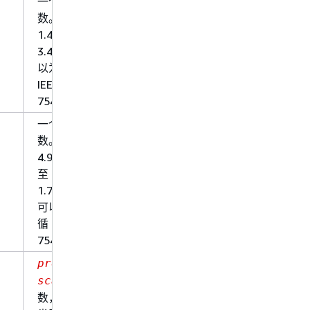
一个 32 位有符号的单精度浮点
数。范围为
1.40129846432481707e-45 至
3.40282346638528860e+38，可
以为正数，也可以为负数。遵循
IEEE 浮点运算标准（IEEE
754）。
一个 64 位有符号的双精度浮点
数。范围为
4.94065645841246544e-324d
至
1.79769313486231570e+308d，
可以为正数，也可以为负数。遵
循 IEEE 浮点运算标准（IEEE
754）。
是总位数；
precision
（可选）是小数部分的位
scale
数，默认值为 0。例如，使用以下