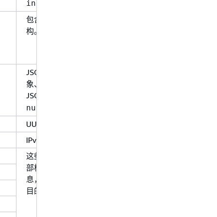
。
integer>
包含命名字段及其值的数据结
构。
JSON 值类型，可以是 JSON 对
象、JSON 数组、JSON 数字、
JSON 字符串、
、
或
true
false
。
null
UUID，全称通用唯一标识符。
IPv4 或 IPv6 地址。
这些数据类型支持近似的函数内
部构成。有关各种类型的更多信
息，请访问 Trino 文档中相应条
目的链接。