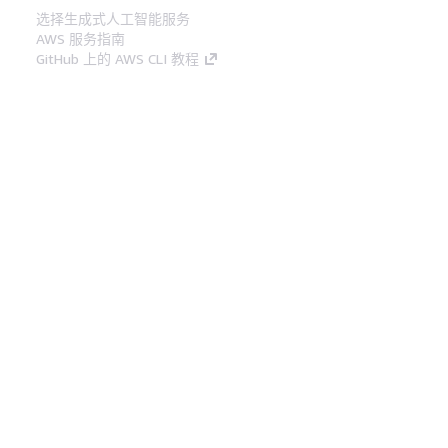
选择生成式人工智能服务
AWS 服务指南
GitHub 上的 AWS CLI 教程
开发人员工具
AWS 代码示例库
AWS CLI
AWS 构建者中心
AWS 开发人员工具博客
有用的链接
下载 AWS 文档 MCP 服务器
登录 AWS 管理控制台
AWS re:Post
隐私
网站条款
Cookie 首选项
© 2026,
Amazon Web Services, Inc. 或其附属公司。保留所有
中文 (简体)
权利。