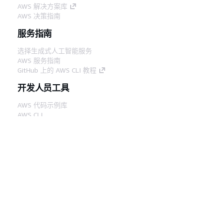
AWS 解决方案库
AWS 决策指南
服务指南
选择生成式人工智能服务
AWS 服务指南
GitHub 上的 AWS CLI 教程
开发人员工具
AWS 代码示例库
AWS CLI
AWS 构建者中心
AWS 开发人员工具博客
有用的链接
下载 AWS 文档 MCP 服务器
登录 AWS 管理控制台
AWS re:Post
隐私
网站条款
Cookie 首选项
© 2026,