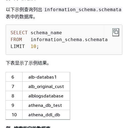
以下示例查询列出
information_schema.schemata
表中的数据库。
SELECT
FROM
   information_schema.schemata

LIMIT  
10
;
下表显示了示例结果。
6
alb-databas1
7
alb_original_cust
8
alblogsdatabase
9
athena_db_test
10
athena_ddl_db