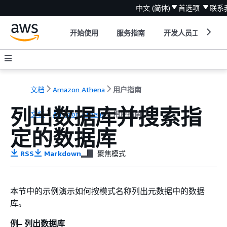
中文 (简体)
首选项
联系
开始使用
服务指南
开发人员工具
文档
Amazon Athena
用户指南
列出数据库并搜索指
文档
Amazon Athena
用户指南
定的数据库
RSS
Markdown
聚焦模式
本节中的示例演示如何按模式名称列出元数据中的数据
库。
例– 列出数据库