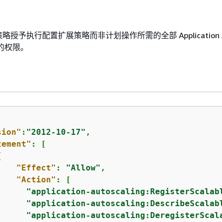
授予执行配置扩展策略而非计划操作所需的全部 Application A
操作的权限。
sion"
:
"2012-10-17"
,

tement"
: [

{
"Effect"
: 
"Allow"
,

"Action"
: [

"application-autoscaling:RegisterScalab
"application-autoscaling:DescribeScalab
"application-autoscaling:DeregisterScal