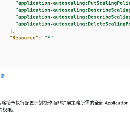
"application-autoscaling:PutScalingPoli
"application-autoscaling:DescribeScalin
"application-autoscaling:DescribeScalin
"application-autoscaling:DeleteScalingP
   ],

"Resource"
: 
"*"


反馈
授予执行配置计划操作而非扩展策略所需的全部 Application A
操作的权限。