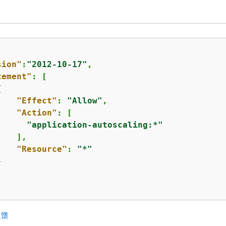
sion"
:
"2012-10-17"
,

tement"
: [

{
"Effect"
: 
"Allow"
,

"Action"
: [

"application-autoscaling:*"
   ],

"Resource"
: 
"*"


反馈