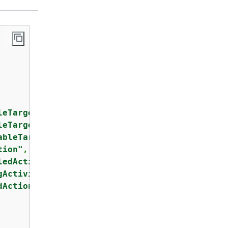
leTarget"
,

leTargets"
,

ableTarget"
,

tion"
,

ledActions"
,

gActivities"
,

dAction"