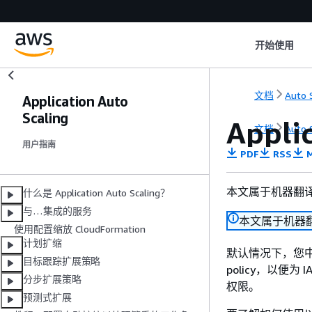
开始使用
文档
Auto 
Application Auto
Scaling
Appl
文档
Auto 
用户指南
PDF
RSS
M
本文属于机器翻
什么是 Application Auto Scaling？
与…集成的服务
本文属于机器
使用配置缩放 CloudFormation
计划扩缩
默认情况下，您中
目标跟踪扩展策略
policy，以便为 I
分步扩展策略
权限。
预测式扩展