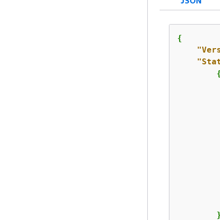
JSON
{
"Ver
"Sta
         
        }