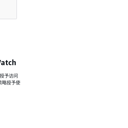
tch
用户授予访问
下策略授予使