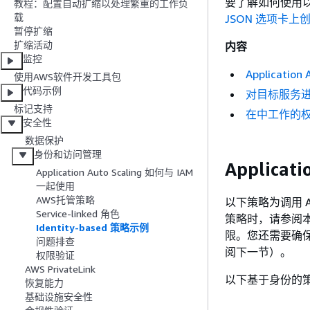
要了解如何使用以下
教程：配置自动扩缩以处理繁重的工作负
载
JSON 选项卡上
暂停扩缩
扩缩活动
内容
监控
Applicatio
使用AWS软件开发工具包
代码示例
对目标服务进行
标记支持
在中工作的权限A
安全性
数据保护
身份和访问管理
Applicat
Application Auto Scaling 如何与 IAM
一起使用
AWS托管策略
以下策略为调用 Ap
Service-linked 角色
策略时，请参阅本节。
Identity-based 策略示例
限。您还需要确保
问题排查
阅下一节）。
权限验证
AWS PrivateLink
以下基于身份的策略授予
恢复能力
基础设施安全性