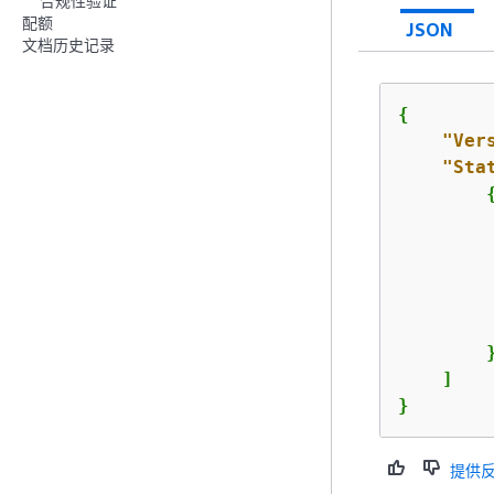
合规性验证
配额
JSON
文档历史记录
{
"Ver
"Sta
         
        }
    ]

}
提供