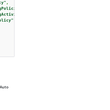
cy"
,

gPolicies"
,

gActivities"
,

olicy"
uto