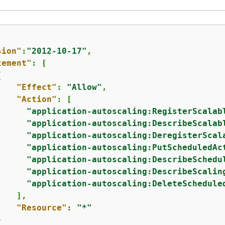
sion"
:
"2012-10-17"
,

tement"
: [

{
"Effect"
: 
"Allow"
,

"Action"
: [

"application-autoscaling:RegisterScalab
"application-autoscaling:DescribeScalab
"application-autoscaling:DeregisterScal
"application-autoscaling:PutScheduledAc
"application-autoscaling:DescribeSchedu
"application-autoscaling:DescribeScalin
"application-autoscaling:DeleteSchedule
   ],

"Resource"
: 
"*"

