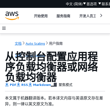
中文 (简体)
首选项
联系
开始使用
服务指南
开发人员工具
文档
Auto Scaling
用户指南
从控制台配置应用程
文档
Auto Scaling
用户指南
序负载均衡器或网络
负载均衡器
PDF
RSS
Markdown
聚焦模式
本文属于机器翻译版本。若本译文内容与英语原文存在差
异，则一律以英文原文为准。