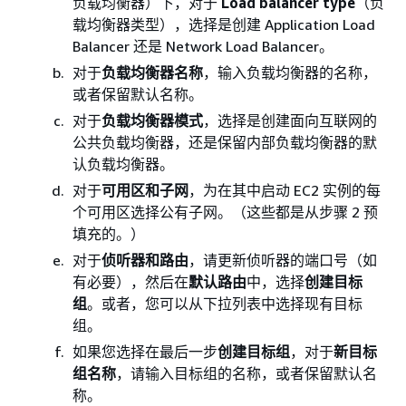
负载均衡器）下，对于
Load balancer type
（负
载均衡器类型），选择是创建 Application Load
Balancer 还是 Network Load Balancer。
对于
负载均衡器名称
，输入负载均衡器的名称，
或者保留默认名称。
对于
负载均衡器模式
，选择是创建面向互联网的
公共负载均衡器，还是保留内部负载均衡器的默
认负载均衡器。
对于
可用区和子网
，为在其中启动 EC2 实例的每
个可用区选择公有子网。（这些都是从步骤 2 预
填充的。）
对于
侦听器和路由
，请更新侦听器的端口号（如
有必要），然后在
默认路由
中，选择
创建目标
组
。或者，您可以从下拉列表中选择现有目标
组。
如果您选择在最后一步
创建目标组
，对于
新目标
组名称
，请输入目标组的名称，或者保留默认名
称。