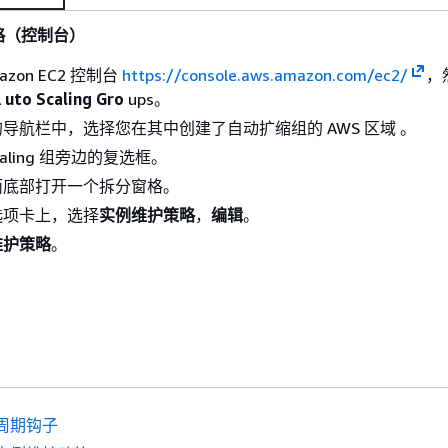
略（控制台）
zon EC2 控制台
https://console.aws.amazon.com/ec2/
，
A
uto Scaling Gro
ups。
导航栏中，选择您在其中创建了自动扩缩组的 AWS 区域 。
Scaling 组旁边的复选框。
面底部打开一个拆分窗格。
选项卡上，选择
实例维护策略
，
编辑
。
维护策略
。
周期钩子