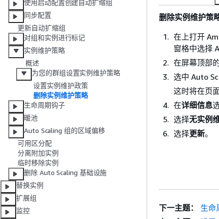
使用启动配置创建自动扩缩组
同步配置
删除实例维护策
更新自动扩缩组
在上打开 Ama
对组和实例进行标记
窗格中选择 
实例维护策略
在屏幕顶部的
概述
为您的群组设置实例维护策略
选中 Auto 
设置实例维护政策
这时将在页
删除实例维护策略
在
详细信息
生命周期钩子
暖池
选择
无实例
Auto Scaling 组的区域偏移
选择
更新
。
可用区分配
分离附加实例
临时移除实例
删除 Auto Scaling 基础设施
替换实例
扩展组
下一主题：
生命
监控