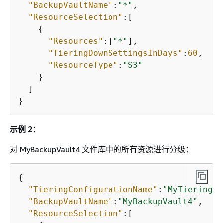
"BackupVaultName"
:
"*"
,

"ResourceSelection"
:[

{
"Resources"
:[
"*"
],

"TieringDownSettingsInDays"
:
60
,

"ResourceType"
:
"S3"
    }

  ]

}
示例 2：
对 MyBackupVault4 文件库中的所有资源进行分级：
{
"TieringConfigurationName"
:
"MyTieringCo
"BackupVaultName"
:
"MyBackupVault4"
,

"ResourceSelection"
:[
