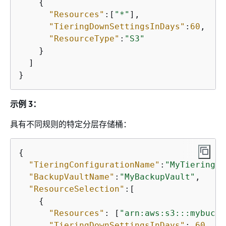
{
"Resources"
:[
"*"
],

"TieringDownSettingsInDays"
:
60
,

"ResourceType"
:
"S3"
    }

  ]

}
示例 3：
具有不同规则的特定分层存储桶：
{
"TieringConfigurationName"
:
"MyTieringCo
"BackupVaultName"
:
"MyBackupVault"
,

"ResourceSelection"
:[

{
"Resources"
: [
"arn:aws:s3:::mybucke
"TieringDownSettingsInDays"
: 
60
,
