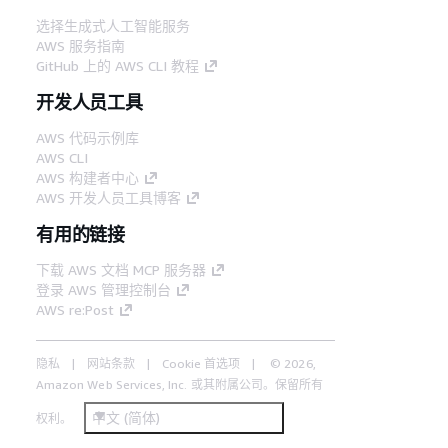
选择生成式人工智能服务
AWS 服务指南
GitHub 上的 AWS CLI 教程
开发人员工具
AWS 代码示例库
AWS CLI
AWS 构建者中心
AWS 开发人员工具博客
有用的链接
下载 AWS 文档 MCP 服务器
登录 AWS 管理控制台
AWS re:Post
隐私
网站条款
Cookie 首选项
© 2026,
Amazon Web Services, Inc. 或其附属公司。保留所有
中文 (简体)
权利。