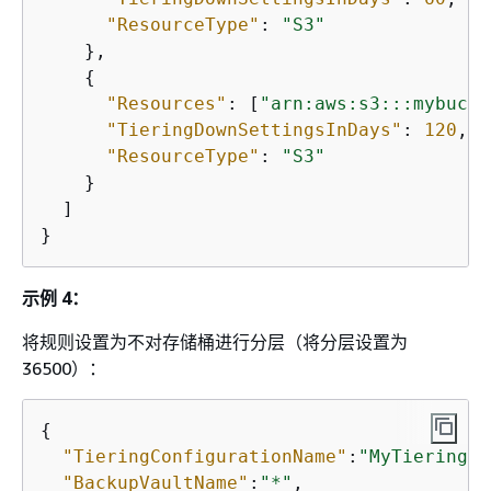
"ResourceType"
: 
"S3"
    },

{
"Resources"
: [
"arn:aws:s3:::mybucke
"TieringDownSettingsInDays"
: 
120
,

"ResourceType"
: 
"S3"
    }

  ]

}
示例 4：
将规则设置为不对存储桶进行分层（将分层设置为
36500）：
{
"TieringConfigurationName"
:
"MyTieringCo
"BackupVaultName"
:
"*"
,
