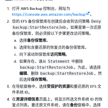
打开 AWS Backup 控制台，网址为
https://console.aws.amazon.com/backup
。
您的 EFS 备份保管库在创建后会收到访问策略
Deny
。如果是第一次还原
backup:StartRestoreJob
备份保管库，则必须按以下步骤更改访问策略。
选择
备份保管库
。
选择包含要还原的恢复点的备份保管库。
向下滚动到保管库
访问策略
。
如果存在，请从
中删除
Statement
。为此，请选择
backup:StartRestoreJob
编辑
、删除
，然
backup:StartRestoreJob
后选择
保存策略
。
在导航窗格中，选择
受保护的资源
和要还原的 EFS 文
件系统 ID。
在
资源详细信息
页面上，将显示所选文件系统 ID 的恢
复点列表。要还原文件系统，请在
备份
窗格中，选择