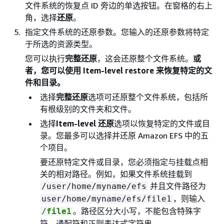
文件系统的恢复点 ID 旁边的单选按钮。在窗格的右上
角，选择
还原
。
指定文件系统的还原参数。您输入的还原参数将特定
于所选的资源类型。
您可以执行
完整还原
，这会还原整个文件系统。
或
者，您可以使用 Item-level restore 来恢复特定的文
件和目录。
选择
完整还原
选项可还原整个文件系统，包括所
有根级别的文件夹和文件。
选择
Item-level 还原
选项以恢复特定的文件或目
录。您最多可以选择并还原 Amazon EFS 中的五
个项目。
要还原特定文件或目录，您必须指定与挂载点相
关的相对路径。例如，如果文件系统挂载到
并且文件路径为
/user/home/myname/efs
，则输入
user/home/myname/efs/file1
。路径区分大小写，不能包含特殊字
/file1
符、通配符和正则表达式字符串。