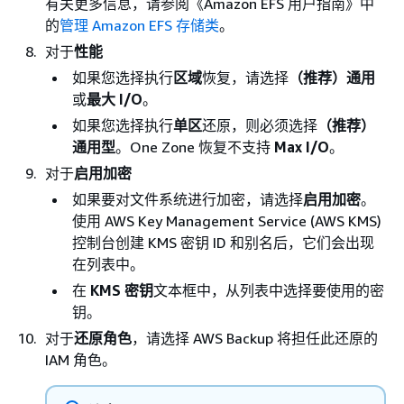
有关更多信息，请参阅《Amazon EFS 用户指南》
中
的
管理 Amazon EFS 存储类
。
对于
性能
如果您选择执行
区域
恢复，请选择
（推荐）通用
或
最大 I/O
。
如果您选择执行
单区
还原，则必须选择
（推荐）
通用型
。One Zone 恢复不支持
Max I/O
。
对于
启用加密
如果要对文件系统进行加密，请选择
启用加密
。
使用 AWS Key Management Service (AWS KMS)
控制台创建 KMS 密钥 ID 和别名后，它们会出现
在列表中。
在
KMS 密钥
文本框中，从列表中选择要使用的密
钥。
对于
还原角色
，请选择 AWS Backup 将担任此还原的
IAM 角色。