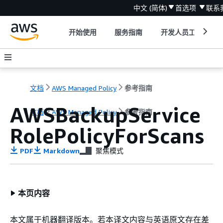
中文 (简体)
首选项
联系
开始使用
服务指南
开发人员工具
文档
AWS Managed Policy
参考指南
AWSBackupService
文档
AWS Managed Policy
参考指南
RolePolicyForScans
PDF
Markdown
聚焦模式
本页内容
本文属于机器翻译版本。若本译文内容与英语原文存在差