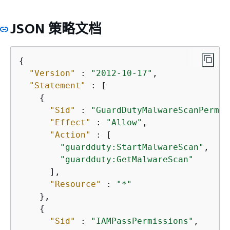
JSON 策略文档
{
"Version"
 : 
"2012-10-17"
,

"Statement"
 : [

{
"Sid"
 : 
"GuardDutyMalwareScanPermis
"Effect"
 : 
"Allow"
,

"Action"
 : [

"guardduty:StartMalwareScan"
,

"guardduty:GetMalwareScan"
      ],

"Resource"
 : 
"*"
    },

{
"Sid"
 : 
"IAMPassPermissions"
,
