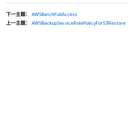
下一主题：
AWSBatchFullAccess
上一主题：
AWSBackupServiceRolePolicyForS3Restore