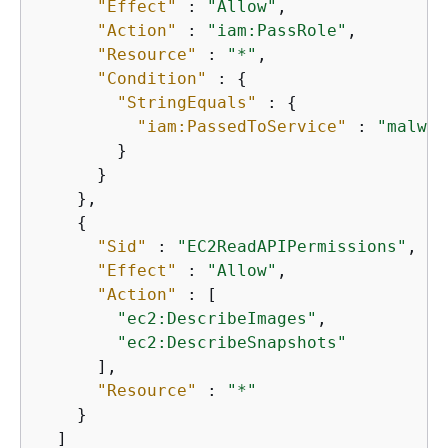
"Effect"
 : 
"Allow"
,

"Action"
 : 
"iam:PassRole"
,

"Resource"
 : 
"*"
,

"Condition"
 : 
{
"StringEquals"
 : 
{
"iam:PassedToService"
 : 
"malwar
        }

      }

    },

{
"Sid"
 : 
"EC2ReadAPIPermissions"
,

"Effect"
 : 
"Allow"
,

"Action"
 : [

"ec2:DescribeImages"
,

"ec2:DescribeSnapshots"
      ],

"Resource"
 : 
"*"
    }

  ]
