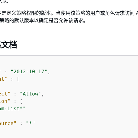
默认）
是定义策略权限的版本。当使用该策略的用户或角色请求访问 A
检查策略的默认版本以确定是否允许该请求。
略文档
"
 : 
"2012-10-17"
,

nt"
 : [

ect"
 : 
"Allow"
,

ion"
 : [

am:List*"
ource"
 : 
"*"