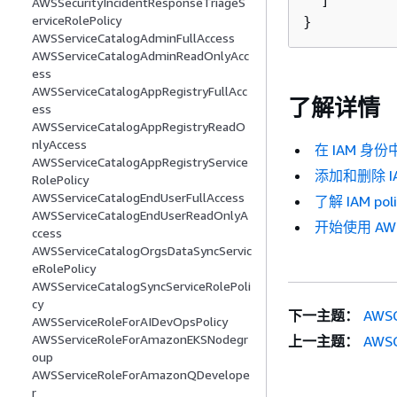
  ]

AWSSecurityIncidentResponseTriageS
erviceRolePolicy
}
AWSServiceCatalogAdminFullAccess
AWSServiceCatalogAdminReadOnlyAcc
ess
AWSServiceCatalogAppRegistryFullAcc
了解详情
ess
AWSServiceCatalogAppRegistryReadO
nlyAccess
在 IAM 身
AWSServiceCatalogAppRegistryService
添加和删除 I
RolePolicy
AWSServiceCatalogEndUserFullAccess
了解 IAM po
AWSServiceCatalogEndUserReadOnlyA
开始使用 A
ccess
AWSServiceCatalogOrgsDataSyncServic
eRolePolicy
AWSServiceCatalogSyncServiceRolePoli
cy
下一主题：
AWSQ
AWSServiceRoleForAIDevOpsPolicy
AWSServiceRoleForAmazonEKSNodegr
上一主题：
AWSQ
oup
AWSServiceRoleForAmazonQDevelope
r