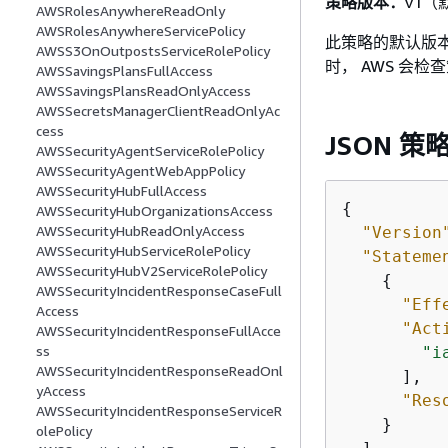
策略版本：
v1（
AWSRolesAnywhereReadOnly
AWSRolesAnywhereServicePolicy
此策略的默认版本
AWSS3OnOutpostsServiceRolePolicy
时， AWS 会
AWSSavingsPlansFullAccess
AWSSavingsPlansReadOnlyAccess
AWSSecretsManagerClientReadOnlyAc
cess
JSON 策
AWSSecurityAgentServiceRolePolicy
AWSSecurityAgentWebAppPolicy
AWSSecurityHubFullAccess
{
AWSSecurityHubOrganizationsAccess
AWSSecurityHubReadOnlyAccess
"Version
AWSSecurityHubServiceRolePolicy
"Stateme
AWSSecurityHubV2ServiceRolePolicy
{
AWSSecurityIncidentResponseCaseFull
"Eff
Access
"Act
AWSSecurityIncidentResponseFullAcce
ss
"i
AWSSecurityIncidentResponseReadOnl
      ],

yAccess
"Res
AWSSecurityIncidentResponseServiceR
    }

olePolicy