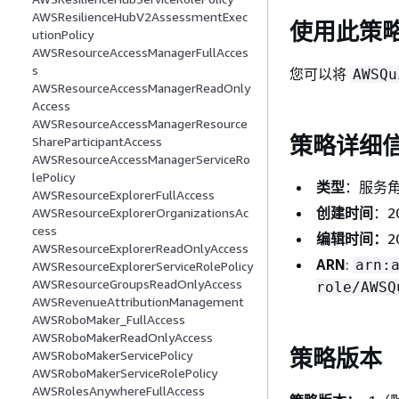
AWSResilienceHubV2AssessmentExec
使用此策
utionPolicy
AWSResourceAccessManagerFullAcces
s
您可以将
AWSQu
AWSResourceAccessManagerReadOnly
Access
AWSResourceAccessManagerResource
策略详细
ShareParticipantAccess
AWSResourceAccessManagerServiceRo
lePolicy
类型
：服务
AWSResourceExplorerFullAccess
创建时间
：20
AWSResourceExplorerOrganizationsAc
cess
编辑时间：
2
AWSResourceExplorerReadOnlyAccess
ARN
:
arn:
AWSResourceExplorerServiceRolePolicy
AWSResourceGroupsReadOnlyAccess
role/AWSQ
AWSRevenueAttributionManagement
AWSRoboMaker_FullAccess
AWSRoboMakerReadOnlyAccess
策略版本
AWSRoboMakerServicePolicy
AWSRoboMakerServiceRolePolicy
AWSRolesAnywhereFullAccess