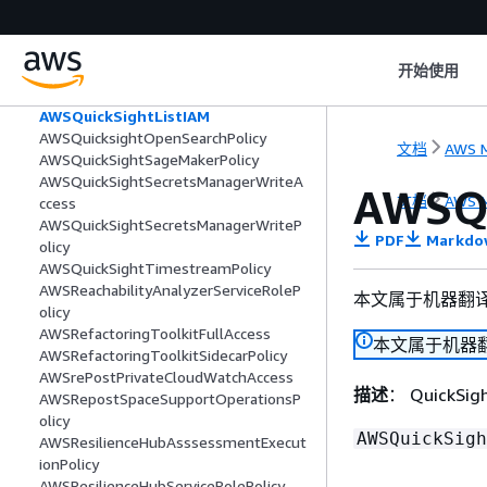
AWSQuicksightAthenaAccess
AWSQuickSightDescribeRDS
AWSQuickSightDescribeRedshift
开始使用
AWSQuickSightElasticsearchPolicy
AWSQuickSightIoTAnalyticsAccess
AWSQuickSightListIAM
AWSQuicksightOpenSearchPolicy
文档
AWS M
AWSQuickSightSageMakerPolicy
AWSQuickSightSecretsManagerWriteA
AWSQu
文档
AWS M
ccess
AWSQuickSightSecretsManagerWriteP
PDF
Markdo
olicy
AWSQuickSightTimestreamPolicy
AWSReachabilityAnalyzerServiceRoleP
本文属于机器翻
olicy
AWSRefactoringToolkitFullAccess
本文属于机器
AWSRefactoringToolkitSidecarPolicy
AWSrePostPrivateCloudWatchAccess
描述
： QuickSi
AWSRepostSpaceSupportOperationsP
olicy
AWSQuickSigh
AWSResilienceHubAsssessmentExecut
ionPolicy
AWSResilienceHubServiceRolePolicy