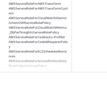
AWSServiceRoleForAWSTransform
AWSServiceRoleForAWSTransformCust
om
AWSServiceRoleForCloudWatchAlarms
ActionSSMServiceRolePolicy
AWSServiceRoleForCloudWatchMetrics
_DbPerfInsightsServiceRolePolicy
AWSServiceRoleForCodeGuru-Profiler
AWSServiceRoleForCodeWhispererPolic
y
AWSServiceRoleForEC2ScheduledInsta
nces
AWSServiceRoleForGroundStationData
flowEndpointGroupPolicy
AWSServiceRoleForImageBuilder
AWSServiceRoleForIoTSiteWise
AWSServiceRoleForLogDeliveryPolicy
AWSServiceRoleForMonitronPolicy
入门
服务指南
AWSServiceRoleForNeptuneGraphPolic
y
AWS 实践经验教程
选择生成式人工智
AWSServiceRoleForPrivateMarketplace
AWS 解决方案库
AWS 服务指南
AdminPolicy
AWS 决策指南
GitHub 上的 AWS