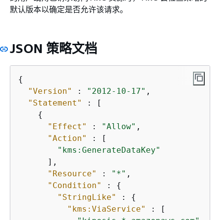
默认版本以确定是否允许该请求。
JSON 策略文档
{
"Version"
 : 
"2012-10-17"
,

"Statement"
 : [

{
"Effect"
 : 
"Allow"
,

"Action"
 : [

"kms:GenerateDataKey"
      ],

"Resource"
 : 
"*"
,

"Condition"
 : 
{
"StringLike"
 : 
{
"kms:ViaService"
 : [
