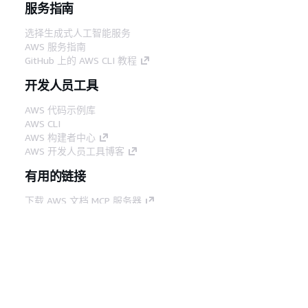
服务指南
选择生成式人工智能服务
AWS 服务指南
GitHub 上的 AWS CLI 教程
开发人员工具
AWS 代码示例库
AWS CLI
AWS 构建者中心
AWS 开发人员工具博客
有用的链接
下载 AWS 文档 MCP 服务器
登录 AWS 管理控制台
AWS re:Post
隐私
网站条款
Cookie 首选项
© 2026,
Amazon Web Services, Inc. 或其附属公司。保留所有
中文 (简体)
权利。