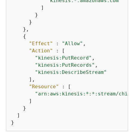
"kinesis.*.amazonaws.com"
          ]

        }

      }

    },

{
"Effect"
 : 
"Allow"
,

"Action"
 : [

"kinesis:PutRecord"
,

"kinesis:PutRecords"
,

"kinesis:DescribeStream"
      ],

"Resource"
 : [

"arn:aws:kinesis:*:*:stream/chime
      ]

    }

  ]

}