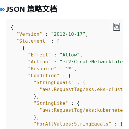
JSON 策略文档
{
"Version"
 : 
"2012-10-17"
,

"Statement"
 : [

{
"Effect"
 : 
"Allow"
,

"Action"
 : 
"ec2:CreateNetworkInterf
"Resource"
 : 
"*"
,

"Condition"
 : 
{
"StringEquals"
 : 
{
"aws:RequestTag/eks:eks-cluster
        },

"StringLike"
 : 
{
"aws:RequestTag/eks:kubernetes-
        },

"ForAllValues:StringEquals"
 : 
{