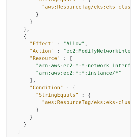
"aws:ResourceTag/eks:eks-cluste
        }

      }

    },

{
"Effect"
 : 
"Allow"
,

"Action"
 : 
"ec2:ModifyNetworkInterf
"Resource"
 : [

"arn:aws:ec2:*:*:network-interfac
"arn:aws:ec2:*:*:instance/*"
      ],

"Condition"
 : 
{
"StringEquals"
 : 
{
"aws:ResourceTag/eks:eks-cluste
        }

      }

    }

  ]
