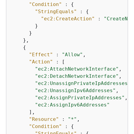
"Condition"
 : 
{
"StringEquals"
 : 
{
"ec2:CreateAction"
 : 
"CreateNet
        }

      }

    },

{
"Effect"
 : 
"Allow"
,

"Action"
 : [

"ec2:AttachNetworkInterface"
,

"ec2:DetachNetworkInterface"
,

"ec2:UnassignPrivateIpAddresses"
,

"ec2:UnassignIpv6Addresses"
,

"ec2:AssignPrivateIpAddresses"
,

"ec2:AssignIpv6Addresses"
      ],

"Resource"
 : 
"*"
,

"Condition"
 : 
{
"StringEquals"
 : 
{