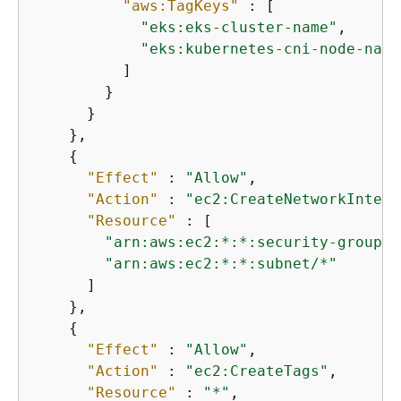
"aws:TagKeys"
 : [

"eks:eks-cluster-name"
,

"eks:kubernetes-cni-node-name
          ]

        }

      }

    },

{
"Effect"
 : 
"Allow"
,

"Action"
 : 
"ec2:CreateNetworkInterf
"Resource"
 : [

"arn:aws:ec2:*:*:security-group/*
"arn:aws:ec2:*:*:subnet/*"
      ]

    },

{
"Effect"
 : 
"Allow"
,

"Action"
 : 
"ec2:CreateTags"
,

"Resource"
 : 
"*"
,
