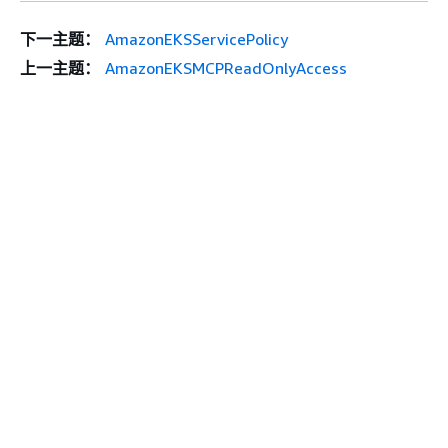
下一主题：
AmazonEKSServicePolicy
上一主题：
AmazonEKSMCPReadOnlyAccess