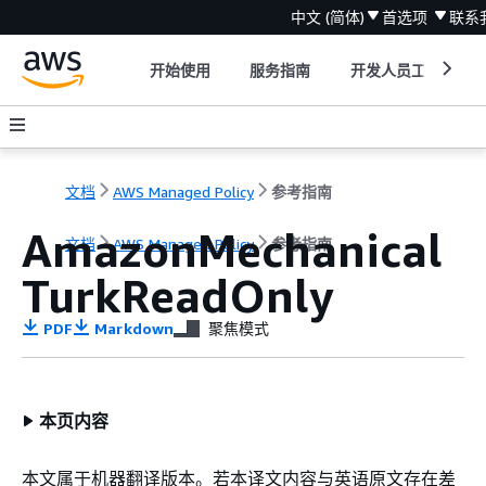
中文 (简体)
首选项
联系
开始使用
服务指南
开发人员工具
文档
AWS Managed Policy
参考指南
AmazonMechanical
文档
AWS Managed Policy
参考指南
TurkReadOnly
PDF
Markdown
聚焦模式
本页内容
本文属于机器翻译版本。若本译文内容与英语原文存在差