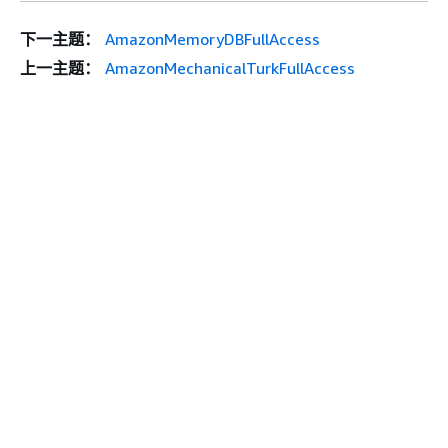
下一主题：
AmazonMemoryDBFullAccess
上一主题：
AmazonMechanicalTurkFullAccess