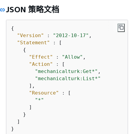
JSON 策略文档
{
"Version"
 : 
"2012-10-17"
,

"Statement"
 : [

{
"Effect"
 : 
"Allow"
,

"Action"
 : [

"mechanicalturk:Get*"
,

"mechanicalturk:List*"
      ],

"Resource"
 : [

"*"
      ]

    }

  ]

}