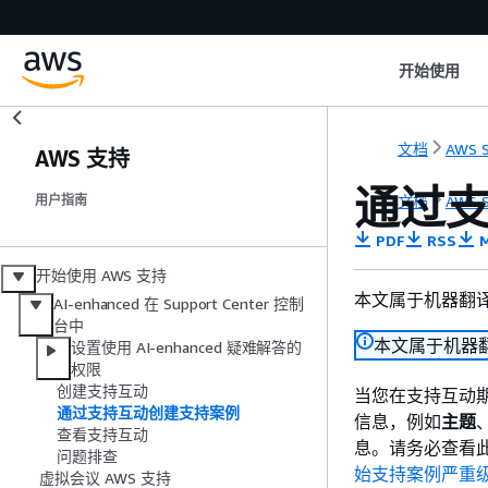
开始使用
文档
AWS S
AWS 支持
通过
文档
AWS S
用户指南
PDF
RSS
M
开始使用 AWS 支持
本文属于机器翻
AI-enhanced 在 Support Center 控制
台中
本文属于机器
设置使用 AI-enhanced 疑难解答的
权限
创建支持互动
当您在支持互动期
通过支持互动创建支持案例
信息，例如
主题
查看支持互动
息。请务必查看
问题排查
始支持案例严重
虚拟会议 AWS 支持