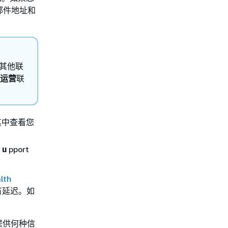
邮件地址和
其他联
运营
联
其中查看您
S
u
pport
lth
有延迟。如
提供何种信