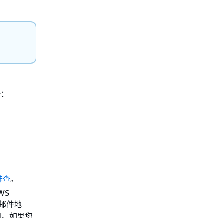
一：
排查
。
AWS
邮件地
。​如果您