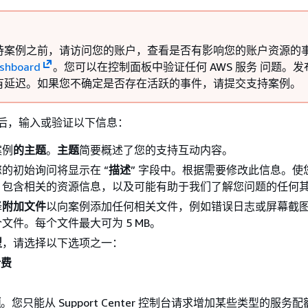
持案例之前，请访问您的账户，查看是否有影响您的账户资源的
ashboard
。您可以在控制面板中验证任何 AWS 服务 问题。发
有延迟。如果您不确定是否存在活跃的事件，请提交支持案例。
 后，输入或验证以下信息：
案例
的主题
。
主题
简要概述了您的支持互动内容。
的初始询问将显示在 “
描述
” 字段中。根据需要修改此信息。使
。包含相关的资源信息，以及可能有助于我们了解您问题的任何
择
附加文件
以向案例添加任何相关文件，例如错误日志或屏幕截
文件。每个文件最大可为 5 MB。
型
，请选择以下选项之一：
计费
额
。您只能从 Support Center 控制台请求增加某些类型的服务