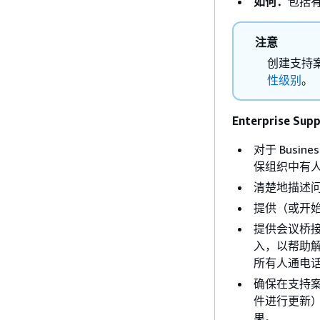
如何：
包括
注意
创建支持
性级别
。
Enterprise 
对于 Busin
保组织中有
清楚地描述
提供（或开
提供会议桥接器
入，以帮助解决
所有人通电
确保在支持
件进行更新
果。