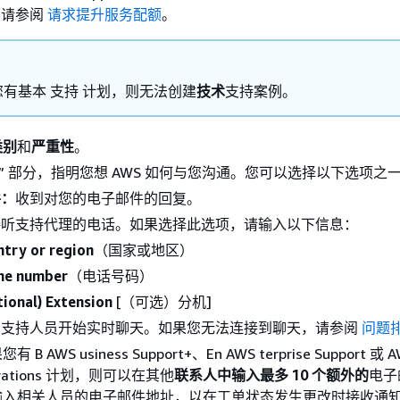
，请参阅
请求提升服务配额
。
有基本 支持 计划，则无法创建
技术
支持案例。
类别
和
严重性
。
” 部分，指明您想 AWS 如何与您沟通。您可以选择以下选项之
件：
收到对您的电子邮件的回复。
接听支持代理的电话。如果选择此选项，请输入以下信息：
try or region
（国家或地区）
ne number
（电话号码）
ional) Extension
[（可选）分机]
与支持人员开始实时聊天。如果您无法连接到聊天，请参阅
问题
 AWS usiness Support+、En AWS terprise Support 或 
perations 计划，则可以在其他
联系人中输入最多 10 个额外的
电子
输入相关人员的电子邮件地址，以在工单状态发生更改时接收通知