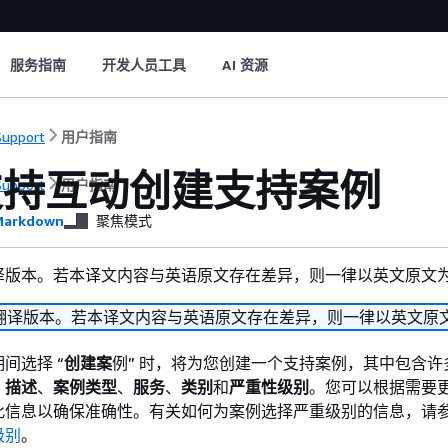
服务指南
开发人员工具
AI 资源
upport
用户指南
支持互动创建支持案例
upport
用户指南
arkdown
聚焦模式
译版本。若本译文内容与英语原文存在差异，则一律以英文原文
翻译版本。若本译文内容与英语原文存在差异，则一律以英文原
间选择 “
创建案
例” 时，将为您创建一个支持案例，其中包含许
、
描述
、
案例类型
、
服务
、
类别
和
严重性级别
。您可以根据需要
此信息以确保准确性。有关如何为案例选择严重级别的信息，请
级别
。