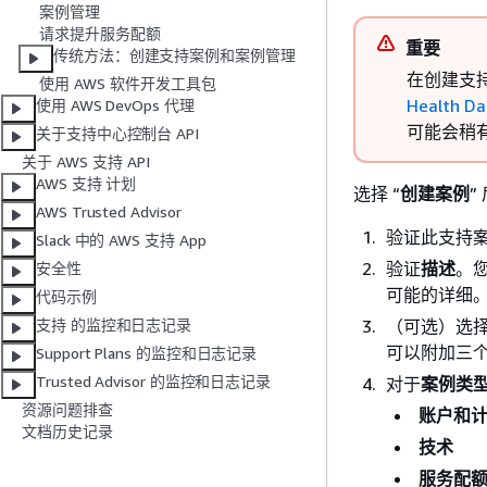
案例管理
请求提升服务配额
重要
传统方法：创建支持案例和案例管理
在创建支
使用 AWS 软件开发工具包
Health D
使用 AWS DevOps 代理
可能会稍
关于支持中心控制台 API
关于 AWS 支持 API
AWS 支持 计划
选择 “
创建案例
”
AWS Trusted Advisor
验证此支持
Slack 中的 AWS 支持 App
验证
描述
。您
安全性
可能的详细
代码示例
（可选）选
支持 的监控和日志记录
可以附加三个
Support Plans 的监控和日志记录
Trusted Advisor 的监控和日志记录
对于
案例类
资源问题排查
账户和
文档历史记录
技术
服务配