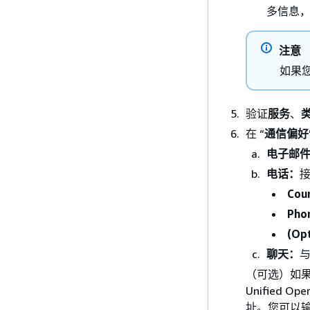
多信息
注意
如果您
验证
服务
、
在 “
通信偏好
电子邮
电话：
Coun
Pho
(Opt
聊天：
（可选）如果您有 B
Unified O
址。您可以