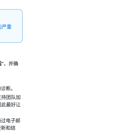
的严重
话
”，并确
的诊断。
供支持团队加
，因此最好让
通过电子邮
更新和结